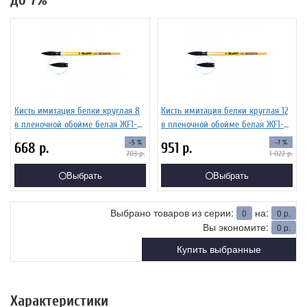
до 7%
Кисть имитация белки круглая 8
Кисть имитация белки круглая 12
в пленочной обойме белая ЖF1-
в пленочной обойме белая ЖF1-
08,00П
12,00П
-5 %
-7 %
668
р.
951
р.
703
р.
1 022
р.
Выбрать
Выбрать
Выбрано товаров из серии:
на:
0
0
р.
Вы экономите:
0
р.
Купить выбранные
Характеристики