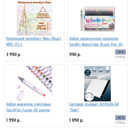
Напольный мольберт Лира Dinart
Набор акварельных маркеров
МЛС-175-С
SoulArt WaterColor Brush Pen, 20
цветов
-37 %
3 990 р.
990 р.
1 590 р.
Набор маркеров спиртовых
Световой планшет ArtPinOk А4
TouchFive Fasion 40 цветов
"Лайт"
-45 %
1 990 р.
1 090 р.
1 990 р.