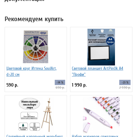
Рекомендуем купить
Цветовой круг Иттена SoulArt,
Световой планшет ArtPinOk А4
d=20 см
"Профи"
-14 %
-23 %
590 р.
1 990 р.
690 р.
2 590 р.
Студийный напольный мольберт
Набор маркеров спиртовых