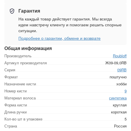
Гарантия
На каждый товар действует гарантия. Мы всегда
идем навстречу клиенту и помогаем решить спорные
ситуации.
Подробнее о гарантии, обмене и возврате
Общая информация
Производитель
Roubloff
Артикул производителя
Ж09-09,0RB
Серия
09RB
Формат
поштучно
Назначение кисти
хобби
Номер кисти
9
Материал волоса
синтетика
Форма кисти
круглая
Длина ручки
короткая
Кол-во шт в упаковке
5
Страна
Россия