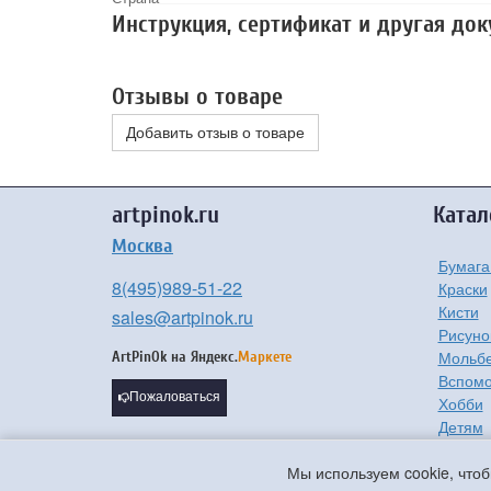
Инструкция, сертификат и другая до
Отзывы о товаре
Добавить отзыв о товаре
artpinok.ru
Катал
Москва
Бумага
8(495)989-51-22
Краски
Кисти
sales@artpinok.ru
Рисуно
Мольбе
ArtPinOk на
Яндекс.
Маркете
Вспомо
Пожаловаться
Хобби
Детям
Мастер
Мы используем cookie, чтоб