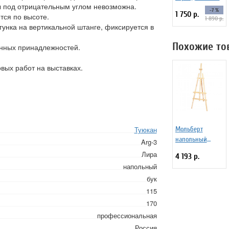
 под отрицательным углом невозможна.
Aqua 72 цвета
-7 %
1 750 р.
тся по высоте.
1 890 р.
гунка на вертикальной штанге, фиксируется в
Похожие то
енных принадлежностей.
вых работ на выставках.
Туюкан
Мольберт
напольный
Arg-3
"Ученический",
Лира
4 193 р.
199735
напольный
бук
115
170
профессиональная
Россия