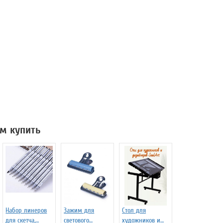
м купить
Набор линеров
Зажим для
Стол для
для скетча,
светового
художников и