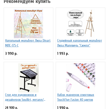
Рекомендуем купить
Напольный мольберт Лира Dinart
Студийный напольный мольберт
МЛС-175-С
Лира Малевичъ "Симпл"
3 990 р.
1 993 р.
Стол для художников и
Набор маркеров спиртовых
дизайнеров SoulArt, металл/
TouchFive Fasion 40 цветов
стекло 110 х 60 см
24 900 р.
1 990 р.