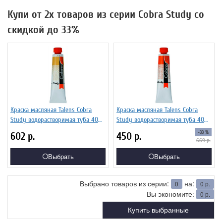
Купи от 2х товаров из серии Cobra Study со
скидкой до 33%
Краска масляная Talens Cobra
Краска масляная Talens Cobra
Study водорастворимая туба 40
Study водорастворимая туба 40
мл №223 Желтый неаполитанский
мл №266 Оранжевый устойчивый,
-33 %
602
р.
450
р.
насыщенный, 25052230
25052660
669
р.
Выбрать
Выбрать
Выбрано товаров из серии:
на:
0
0
р.
Вы экономите:
0
р.
Купить выбранные