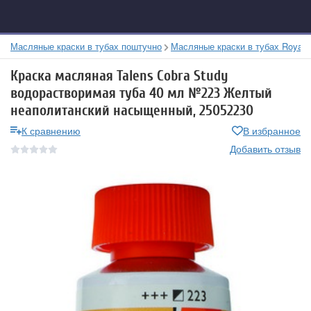
Масляные краски в тубах поштучно
Масляные краски в тубах Royal 
Краска масляная Talens Cobra Study
водорастворимая туба 40 мл №223 Желтый
неаполитанский насыщенный, 25052230
К сравнению
В избранное
Добавить отзыв