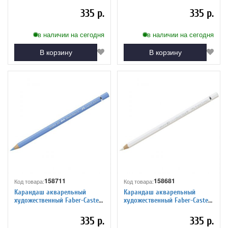
"Albrecht Durer", цвет 103
"Albrecht Durer", цвет 154
слоновая кость
светло-кобальт. бирюза
335 р.
335 р.
в наличии на сегодня
в наличии на сегодня
В корзину
В корзину
158711
158681
Код товара:
Код товара:
Карандаш акварельный
Карандаш акварельный
художественный Faber-Castell
художественный Faber-Castell
"Albrecht Durer", цвет 146
"Albrecht Durer", цвет 101
лазурный
белый
335 р.
335 р.