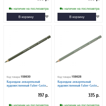
в наличии на послезавтра
в наличии на послезавтра
В корзину
В корзину
158630
158628
Код товара:
Код товара:
Карандаш акварельный
Карандаш акварельный
художественный Faber-Castell
художественный Faber-Castell
"Albrecht Durer", цвет 174 хром
"Albrecht Durer", цвет 172
зеленый непрозрач.
зеленая земля
197 р.
335 р.
в наличии на послезавтра
в наличии на послезавтра