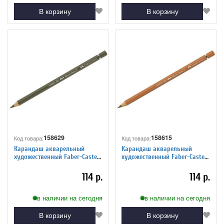
В корзину
В корзину
158629
158615
Код товара:
Код товара:
Карандаш акварельный
Карандаш акварельный
художественный Faber-Castell
художественный Faber-Castell
"Albrecht Durer", цвет 173
"Albrecht Durer", цвет 187
оливково-желтый
жженая охра
114 р.
114 р.
в наличии на сегодня
в наличии на сегодня
В корзину
В корзину