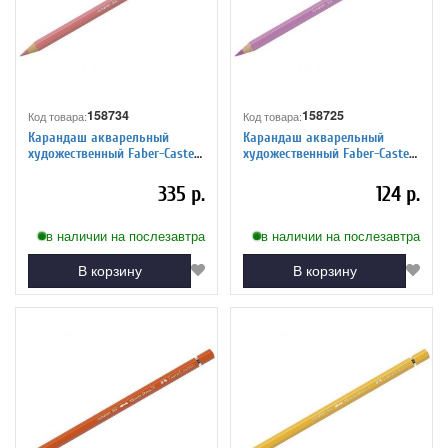
158734
158725
Код товара:
Код товара:
Карандаш акварельный
Карандаш акварельный
художественный Faber-Castell
художественный Faber-Castell
"Albrecht Durer", цвет 131
"Albrecht Durer", цвет 119
телесный средний
светло-малиновый
335 р.
124 р.
в наличии на послезавтра
в наличии на послезавтра
В корзину
В корзину