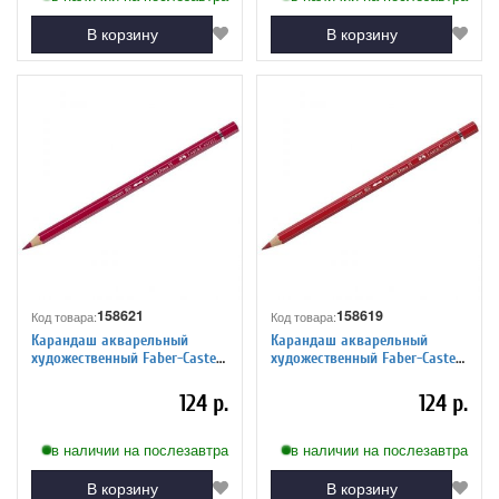
В корзину
В корзину
158621
158619
Код товара:
Код товара:
Карандаш акварельный
Карандаш акварельный
художественный Faber-Castell
художественный Faber-Castell
"Albrecht Durer", цвет 226
"Albrecht Durer", цвет 219
ализариновый красный
багровый
124 р.
124 р.
в наличии на послезавтра
в наличии на послезавтра
В корзину
В корзину