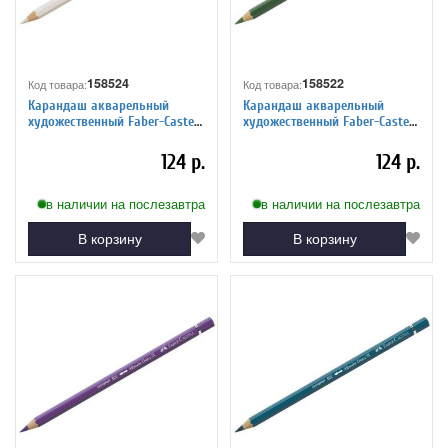
158524
158522
Код товара:
Код товара:
Карандаш акварельный
Карандаш акварельный
художественный Faber-Castell
художественный Faber-Castell
"Albrecht Durer", цвет 270
"Albrecht Durer", цвет 167
теплый серый I
оливковый
124 р.
124 р.
в наличии на послезавтра
в наличии на послезавтра
В корзину
В корзину