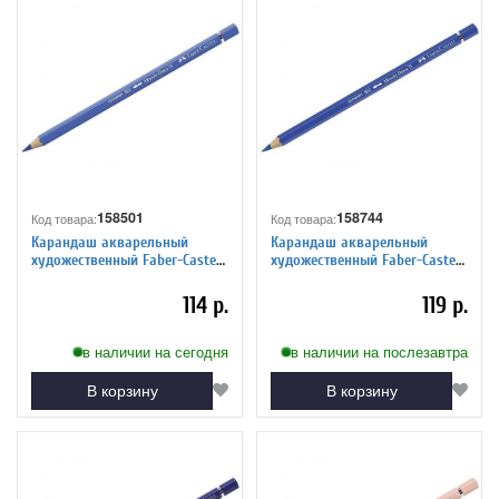
158501
158744
Код товара:
Код товара:
Карандаш акварельный
Карандаш акварельный
художественный Faber-Castell
художественный Faber-Castell
"Albrecht Durer", цвет 120
"Albrecht Durer", цвет 143
ультрамарин
синий кобальт
114 р.
119 р.
в наличии на сегодня
в наличии на послезавтра
В корзину
В корзину