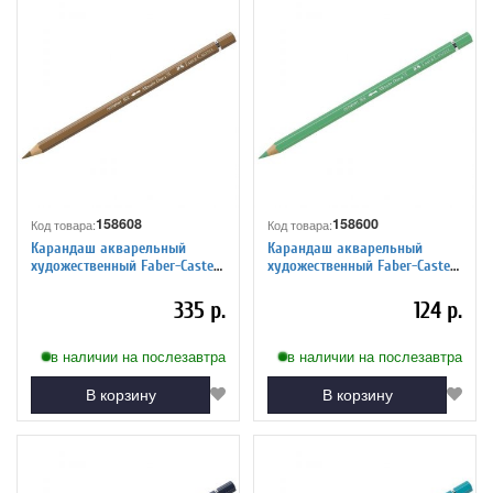
158608
158600
Код товара:
Код товара:
Карандаш акварельный
Карандаш акварельный
художественный Faber-Castell
художественный Faber-Castell
"Albrecht Durer", цвет 180
"Albrecht Durer", цвет 162
натуральная умбра
светло-бирюзовый
335 р.
124 р.
в наличии на послезавтра
в наличии на послезавтра
В корзину
В корзину