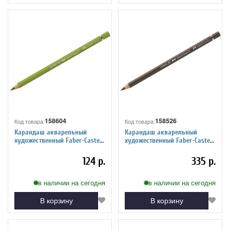
158604
158526
Код товара:
Код товара:
Карандаш акварельный
Карандаш акварельный
художественный Faber-Castell
художественный Faber-Castell
"Albrecht Durer", цвет 168
"Albrecht Durer", цвет 280
зелено-желтая земля
жженая умбра
124 р.
335 р.
в наличии на сегодня
в наличии на сегодня
В корзину
В корзину