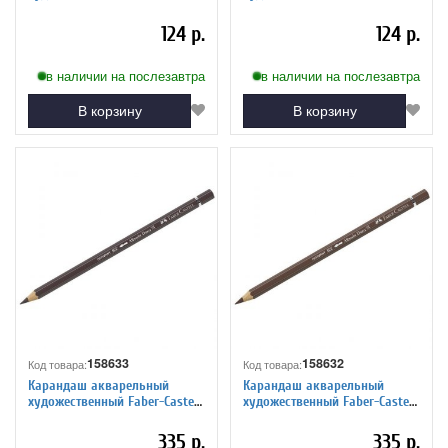
"Albrecht Durer", цвет 275
"Albrecht Durer", цвет 266
теплый серый VI
зеленый
124 р.
124 р.
в наличии на послезавтра
в наличии на послезавтра
В корзину
В корзину
158633
158632
Код товара:
Код товара:
Карандаш акварельный
Карандаш акварельный
художественный Faber-Castell
художественный Faber-Castell
"Albrecht Durer", цвет 177
"Albrecht Durer", цвет 176 Ван
ореховый
Дик коричневый
335 р.
335 р.