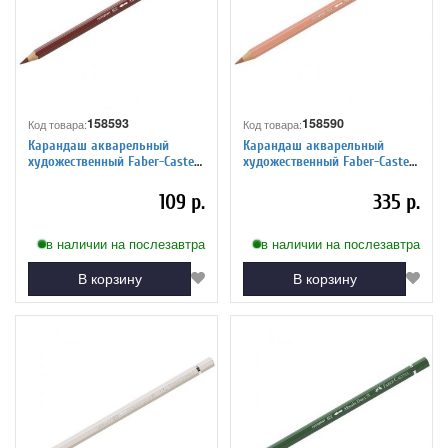
158593
158590
Код товара:
Код товара:
Карандаш акварельный
Карандаш акварельный
художественный Faber-Castell
художественный Faber-Castell
"Albrecht Durer", цвет 192
"Albrecht Durer", цвет 189
индийский красный
светло-коричневый
109 р.
335 р.
в наличии на послезавтра
в наличии на послезавтра
В корзину
В корзину