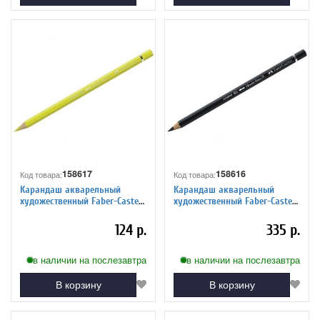
158617
158616
Код товара:
Код товара:
Карандаш акварельный
Карандаш акварельный
художественный Faber-Castell
художественный Faber-Castell
"Albrecht Durer", цвет 205
"Albrecht Durer", цвет 199
кадмиево-лимонный желт.
черный
124 р.
335 р.
в наличии на послезавтра
в наличии на послезавтра
В корзину
В корзину