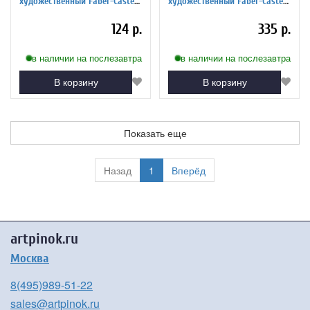
художественный Faber-Castell
художественный Faber-Castell
"Albrecht Durer", цвет 127
"Albrecht Durer", цвет 109
карминный розовый
темно-желтый хром
124 р.
335 р.
в наличии на послезавтра
в наличии на послезавтра
В корзину
В корзину
Показать еще
Назад
1
Вперёд
artpinok.ru
Москва
8(495)989-51-22
sales@artpinok.ru