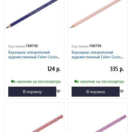
158742
158735
Код товара:
Код товара:
Карандаш акварельный
Карандаш акварельный
художественный Faber-Castell
художественный Faber-Castell
"Albrecht Durer", цвет 141
"Albrecht Durer", цвет 132
фаянс синий
светло-телесный
124 р.
335 р.
в наличии на послезавтра
в наличии на послезавтра
В корзину
В корзину