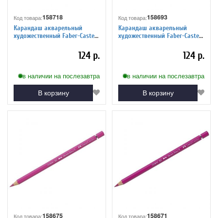
158718
158693
Код товара:
Код товара:
Карандаш акварельный
Карандаш акварельный
художественный Faber-Castell
художественный Faber-Castell
"Albrecht Durer", цвет 107
"Albrecht Durer", цвет 235
кадмиевый желтый
холодный серый VI
124 р.
124 р.
в наличии на послезавтра
в наличии на послезавтра
В корзину
В корзину
158675
158671
Код товара:
Код товара: