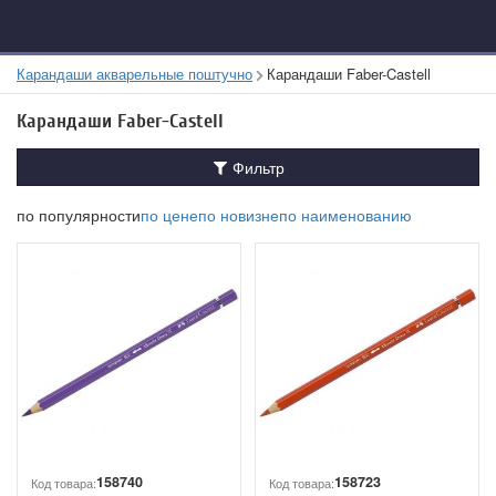
Карандаши акварельные поштучно
Карандаши Faber-Castell
Карандаши Faber-Castell
Фильтр
по популярности
по цене
по новизне
по наименованию
158740
158723
Код товара:
Код товара: