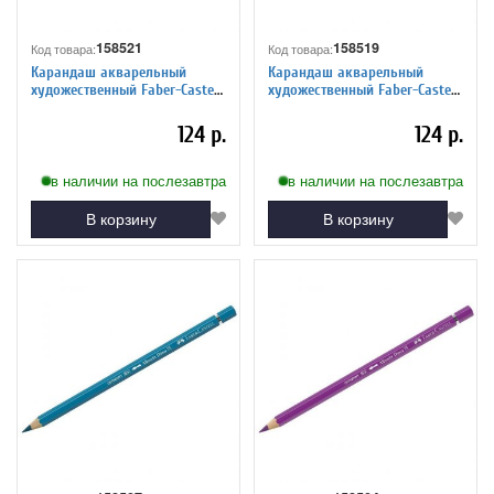
158521
158519
Код товара:
Код товара:
Карандаш акварельный
Карандаш акварельный
художественный Faber-Castell
художественный Faber-Castell
"Albrecht Durer", цвет 160
"Albrecht Durer", цвет 155
марганцевый фиолетовый
солнечно-бирюзовый
124 р.
124 р.
в наличии на послезавтра
в наличии на послезавтра
В корзину
В корзину