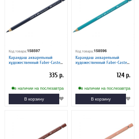
158597
158596
Код товара:
Код товара:
Карандаш акварельный
Карандаш акварельный
художественный Faber-Castell
художественный Faber-Castell
"Albrecht Durer", цвет 157
"Albrecht Durer", цвет 156
темный индиго
кобальтовая зелень
335 р.
124 р.
в наличии на послезавтра
в наличии на послезавтра
В корзину
В корзину