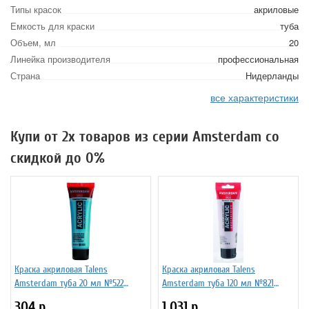
Типы красок
акриловые
Емкость для краски
туба
Объем, мл
20
Линейка производителя
профессиональная
Страна
Нидерланды
все характеристики
Купи от 2х товаров из серии Amsterdam со
скидкой до 0%
Краска акриловая Talens
Краска акриловая Talens
Amsterdam туба 20 мл №522
Amsterdam туба 120 мл №821
Синий бирюзовый, 17045220
Фиолетовый перламутровый,
304
р.
1 031
р.