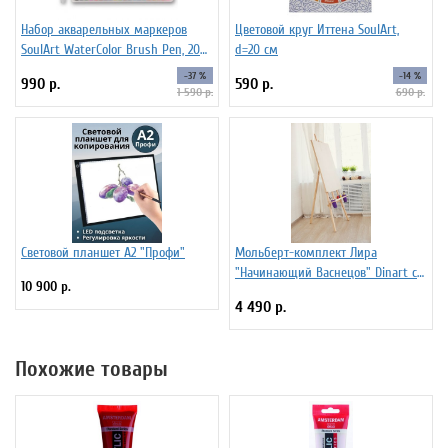
Набор акварельных маркеров
Цветовой круг Иттена SoulArt,
SoulArt WaterColor Brush Pen, 20
d=20 см
цветов
-37 %
-14 %
990 р.
590 р.
1 590 р.
690 р.
Световой планшет А2 "Профи"
Мольберт-комплект Лира
"Начинающий Васнецов" Dinart с
10 900 р.
планшетом 50х70 см и
4 490 р.
стаканчиками
Похожие товары