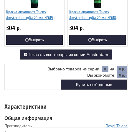
Краска акриловая Talens
Краска акриловая Talens
Amsterdam туба 20 мл №619
Amsterdam туба 20 мл №618
Зеленый насыщенный
Зеленый светлый устойчивый,
304
р.
304
р.
устойчивый, 17046190
17046180
Выбрать
Выбрать
Показать все товары из серии Amsterdam
Выбрано товаров из серии:
на:
0
0
р.
Вы экономите:
0
р.
Купить выбранные
Характеристики
Общая информация
Производитель
Royal Talens