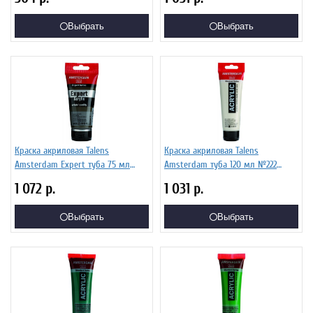
17098212
Выбрать
Выбрать
Краска акриловая Talens
Краска акриловая Talens
Amsterdam Expert туба 75 мл
Amsterdam туба 120 мл №222
№408 Умбра натуральная,
Желтый неаполитанский светлый,
1 072
р.
1 031
р.
19114080
17092222
Выбрать
Выбрать