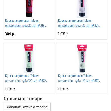
Краска акриловая Talens
Краска акриловая Talens
Amsterdam туба 20 мл №318
Amsterdam туба 120 мл №821
Карминовый, 17043180
Фиолетовый перламутровый,
304 р.
1 031 р.
17098212
Краска акриловая Talens
Краска акриловая Talens
Amsterdam туба 120 мл №822
Amsterdam туба 120 мл №817
Зеленый перламутровый, 17098222
Белый перламутровый, 17098172
1 031 р.
1 031 р.
Отзывы о товаре
Добавить отзыв о товаре