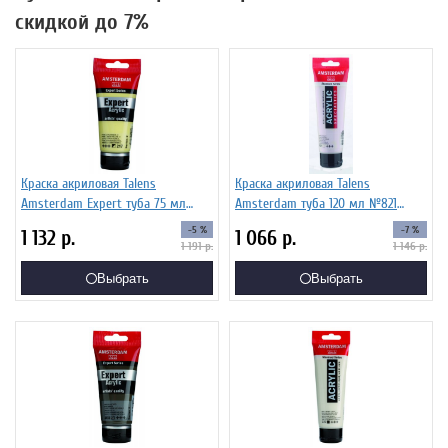
скидкой до 7%
Краска акриловая Talens
Краска акриловая Talens
Amsterdam Expert туба 75 мл
Amsterdam туба 120 мл №821
№217 Желтый лимонный
Фиолетовый перламутровый,
-5 %
-7 %
1 132
р.
1 066
р.
устойчивый светлый, 19112170
17098212
1 191
р.
1 146
р.
Выбрать
Выбрать