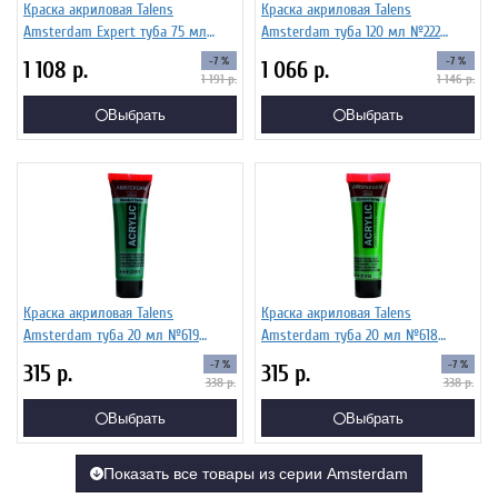
Краска акриловая Talens
Краска акриловая Talens
Amsterdam Expert туба 75 мл
Amsterdam туба 120 мл №222
№408 Умбра натуральная,
Желтый неаполитанский светлый,
-7 %
-7 %
1 108
р.
1 066
р.
19114080
17092222
1 191
р.
1 146
р.
Выбрать
Выбрать
Краска акриловая Talens
Краска акриловая Talens
Amsterdam туба 20 мл №619
Amsterdam туба 20 мл №618
Зеленый насыщенный
Зеленый светлый устойчивый,
-7 %
-7 %
315
р.
315
р.
устойчивый, 17046190
17046180
338
р.
338
р.
Выбрать
Выбрать
Показать все товары из серии Amsterdam