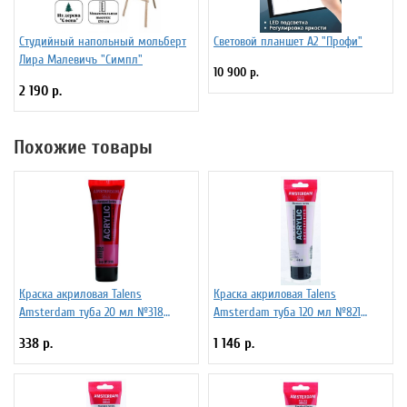
Студийный напольный мольберт
Световой планшет А2 "Профи"
Лира Малевичъ "Симпл"
10 900 р.
2 190 р.
Похожие товары
Краска акриловая Talens
Краска акриловая Talens
Amsterdam туба 20 мл №318
Amsterdam туба 120 мл №821
Карминовый, 17043180
Фиолетовый перламутровый,
338 р.
1 146 р.
17098212