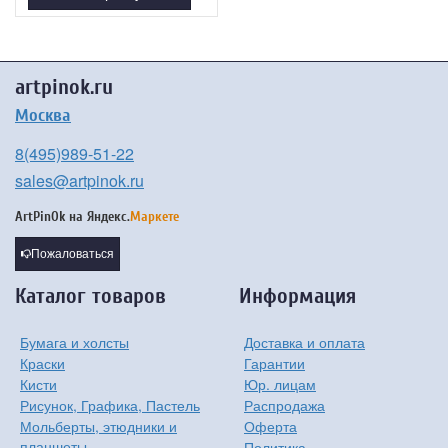
artpinok.ru
Москва
8(495)989-51-22
sales@artpinok.ru
ArtPinOk на
Яндекс.
Маркете
Пожаловаться
Каталог товаров
Информация
Бумага и холсты
Доставка и оплата
Краски
Гарантии
Кисти
Юр. лицам
Рисунок, Графика, Пастель
Распродажа
Мольберты, этюдники и
Оферта
планшеты
Политика