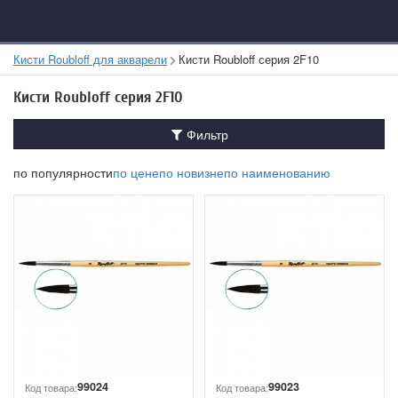
Кисти Roubloff для акварели
Кисти Roubloff серия 2F10
Кисти Roubloff серия 2F10
Фильтр
по популярности
по цене
по новизне
по наименованию
99024
99023
Код товара:
Код товара: