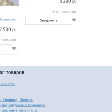
3 200 р.
нет в наличии
 Экспрессия
Уведомить
2 500 р.
 в наличии
ог товаров
 и холсты
к, Графика, Пастель
рты, этюдники и планшеты
гательные материалы