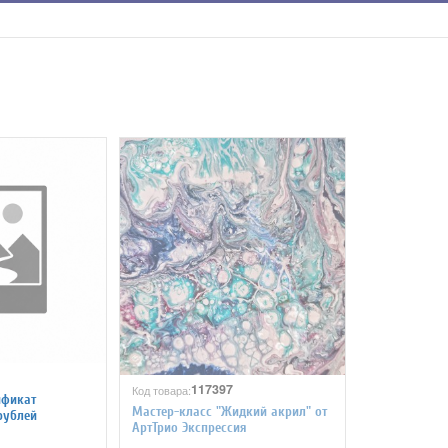
117397
Код товара:
ификат
Мастер-класс "Жидкий акрил" от
рублей
АртТрио Экспрессия