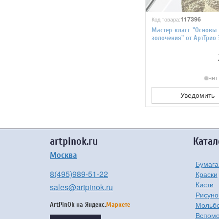
117396
Код товара:
Мастер-класс "Основы
золочения" от АртТрио
нет
Уведомить
artpinok.ru
Катал
Москва
Бумага
8(495)989-51-22
Краски
Кисти
sales@artpinok.ru
Рисуно
Мольбе
ArtPinOk на
Яндекс.
Маркете
Вспомо