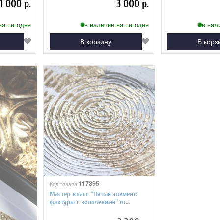
1 000 р.
3 000 р.
на сегодня
в наличии на сегодня
в нал
В корзину
В корз
117395
Код товара:
Мастер-класс "Пятый элемент:
фактуры с золочением" от
АртТрио Экспрессия