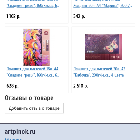
"Сладкие грезы", 160г/м.кв., 6
Холдинг 20л. А4 "Марина", 200г/
цветов
м.кв. тиснение скорлупа
1 102 р.
342 р.
Планшет для пастелей 18л. А4
Планшет для пастелей 20л. А2
"Сладкие грезы", 160г/м.кв., 6
"Бабочка", 200г/м.кв., 4 цвета
цветов
628 р.
2 510 р.
Отзывы о товаре
Добавить отзыв о товаре
artpinok.ru