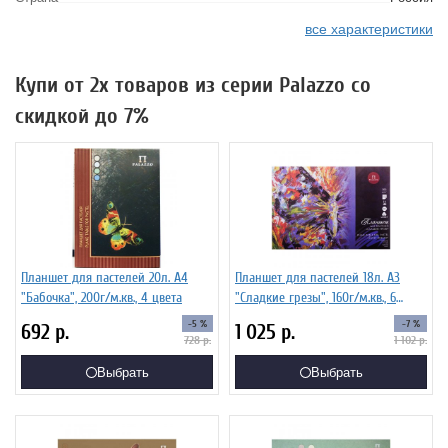
все характеристики
Купи от 2х товаров из серии Palazzo со
скидкой до 7%
Планшет для пастелей 20л. А4
Планшет для пастелей 18л. А3
"Бабочка", 200г/м.кв., 4 цвета
"Сладкие грезы", 160г/м.кв., 6
цветов
-5 %
-7 %
692
р.
1 025
р.
728
р.
1 102
р.
Выбрать
Выбрать