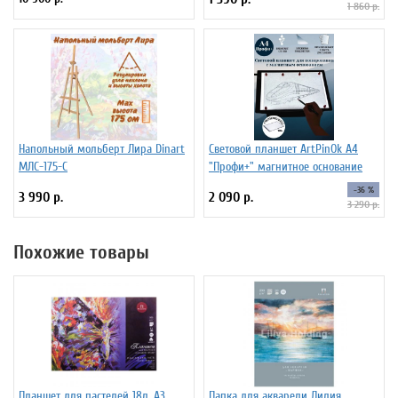
1 860 р.
Напольный мольберт Лира Dinart
Световой планшет ArtPinOk А4
МЛС-175-С
"Профи+" магнитное основание
-36 %
3 990 р.
2 090 р.
3 290 р.
Похожие товары
Планшет для пастелей 18л. А3
Папка для акварели Лилия