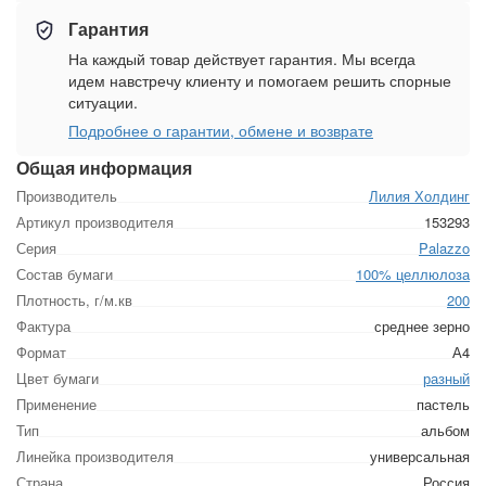
Гарантия
На каждый товар действует гарантия. Мы всегда
идем навстречу клиенту и помогаем решить спорные
ситуации.
Подробнее о гарантии, обмене и возврате
Общая информация
Производитель
Лилия Холдинг
Артикул производителя
153293
Серия
Palazzo
Состав бумаги
100% целлюлоза
Плотность, г/м.кв
200
Фактура
среднее зерно
Формат
А4
Цвет бумаги
разный
Применение
пастель
Тип
альбом
Линейка производителя
универсальная
Страна
Россия