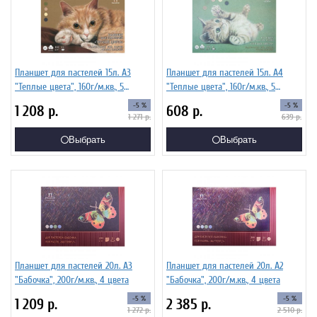
Планшет для пастелей 15л. А3
Планшет для пастелей 15л. А4
"Теплые цвета", 160г/м.кв., 5
"Теплые цвета", 160г/м.кв., 5
цветов
цветов
-5 %
-5 %
1 208
р.
608
р.
1 271
р.
639
р.
Выбрать
Выбрать
Планшет для пастелей 20л. А3
Планшет для пастелей 20л. А2
"Бабочка", 200г/м.кв., 4 цвета
"Бабочка", 200г/м.кв., 4 цвета
-5 %
-5 %
1 209
р.
2 385
р.
1 272
р.
2 510
р.