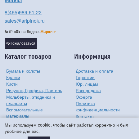
Москва
8(495)989-51-22
sales@artpinok.ru
ArtPinOk на
Яндекс.
Маркете
Пожаловаться
Каталог товаров
Информация
Бумага и холсты
Доставка и оплата
Краски
Гарантии
Кисти
Юр. лицам
Рисунок, Графика, Пастель
Распродажа
Мольберты, этюдники и
Оферта
планшеты
Политика
Вспомогательные
конфиденциальности
материалы
Контакты
Хобби
О компании
Мы используем cookie, чтобы сайт работал корректно и был
Детям
удобнее для вас.
Мастер-классы