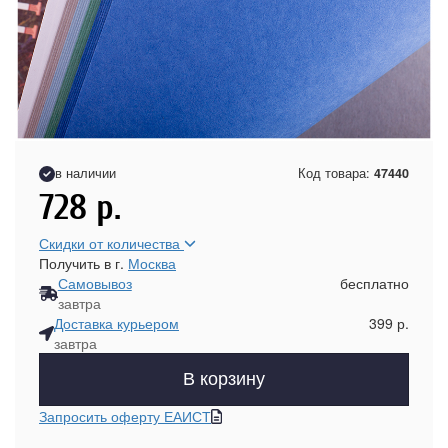
в наличии
Код товара:
47440
728
р.
Скидки от количества
Получить в г.
Москва
Самовывоз
бесплатно
завтра
Доставка курьером
399 р.
завтра
В корзину
Запросить оферту ЕАИСТ