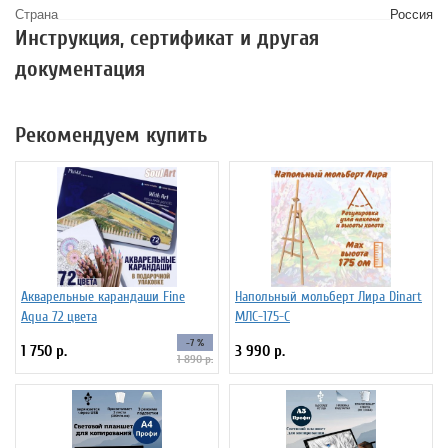
Страна
Россия
Инструкция, сертификат и другая
документация
Рекомендуем купить
Акварельные карандаши Fine
Напольный мольберт Лира Dinart
Aqua 72 цвета
МЛС-175-С
-7 %
1 750 р.
3 990 р.
1 890 р.