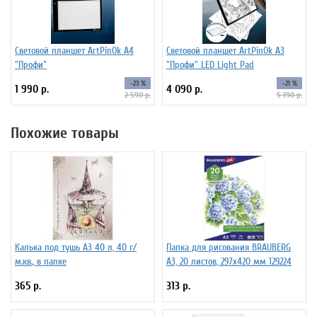
Световой планшет ArtPinOk А4
Световой планшет ArtPinOk А3
"Профи"
"Профи" LED Light Pad
-23 %
-21 %
1 990 р.
4 090 р.
2 590 р.
5 190 р.
Похожие товары
Калька под тушь А3 40 л, 40 г/
Папка для рисования BRAUBERG
м.кв., в папке
А3, 20 листов, 297х420 мм 129224
365 р.
313 р.