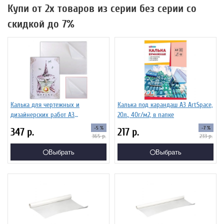
Купи от 2х товаров из серии без серии со
скидкой до 7%
Калька для чертежных и
Калька под карандаш А3 ArtSpace,
дизайнерских работ А3
20л., 40г/м2, в папке
297*420мм, 40л. 40 г/м.кв., в
-5 %
-7 %
347
р.
217
р.
папке
365
р.
233
р.
Выбрать
Выбрать