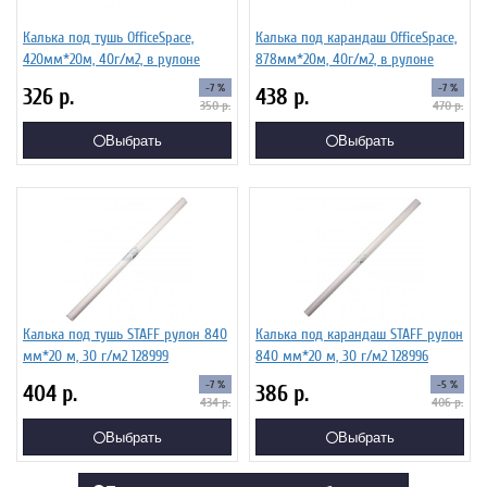
Калька под тушь OfficeSpace,
Калька под карандаш OfficeSpace,
420мм*20м, 40г/м2, в рулоне
878мм*20м, 40г/м2, в рулоне
-7 %
-7 %
326
р.
438
р.
350
р.
470
р.
Выбрать
Выбрать
Калька под тушь STAFF рулон 840
Калька под карандаш STAFF рулон
мм*20 м, 30 г/м2 128999
840 мм*20 м, 30 г/м2 128996
-7 %
-5 %
404
р.
386
р.
434
р.
406
р.
Выбрать
Выбрать