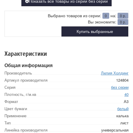
Показать все товары из серии без серии
Выбрано товаров из серии:
на:
0
0
р.
Вы экономите:
0
р.
Купить выбранные
Характеристики
Общая информация
Производитель
Лилия Холдинг
Артикул производителя
124804
Серия
без серии
Плотность, г/м.кв
40
Формат
А3
Цвет бумаги
белый
Применение
калька
Тип
лист
Линейка производителя
универсальная