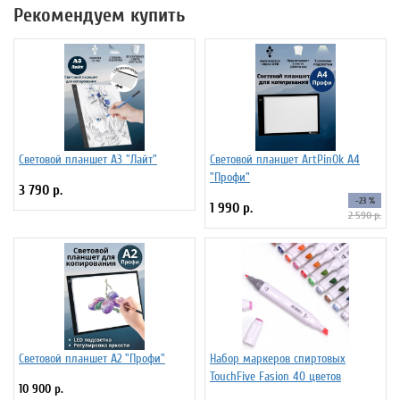
Рекомендуем купить
Световой планшет А3 "Лайт"
Световой планшет ArtPinOk А4
"Профи"
3 790 р.
-23 %
1 990 р.
2 590 р.
Световой планшет А2 "Профи"
Набор маркеров спиртовых
TouchFive Fasion 40 цветов
10 900 р.