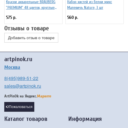
Краски акварельные BRAUBERG
Набор кистей из белки микс
"PREMIUM" 48 цветов, круглые
Малевичъ Nature, 3 шт
кюветы 23 мм, пенал, 191747
575 р.
560 р.
Отзывы о товаре
Добавить отзыв о товаре
artpinok.ru
Москва
8(495)989-51-22
sales@artpinok.ru
ArtPinOk на
Яндекс.
Маркете
Пожаловаться
Каталог товаров
Информация