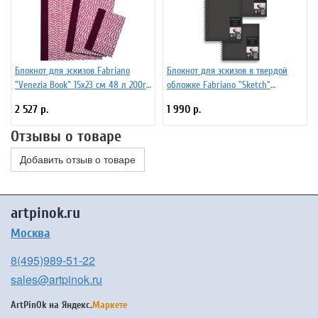
Блокнот для эскизов Fabriano
Блокнот для эскизов в твердой
"Venezia Book" 15x23 см 48 л 200г/
обложке Fabriano "Sketch"
м.кв
(портрет) 21x29,7 см 80 л 110г/м.кв
2 527 р.
1 990 р.
Отзывы о товаре
Добавить отзыв о товаре
artpinok.ru
Москва
8(495)989-51-22
sales@artpinok.ru
ArtPinOk на
Яндекс.
Маркете