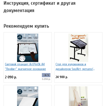
Инструкция, сертификат и другая
документация
Рекомендуем купить
Световой планшет ArtPinOk А4
Стол для художников и
"Профи+" магнитное основание
дизайнеров SoulArt, металл/
стекло 110 х 60 см
-36 %
2 090 р.
24 900 р.
3 290 р.