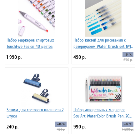
Набор маркеров спиртовых
Набор кистей для рисования c
TouchFive Fasion 40 цветов
резервуаром Water Brush set №1,
6 штук
-24 %
1 990 р.
490 р.
650 р.
Зажим для светового планшета 2
Набор акварельных маркеров
штуки
SoulArt WaterColor Brush Pen, 20
цветов
-46 %
-37 %
240 р.
990 р.
451 р.
1 590 р.