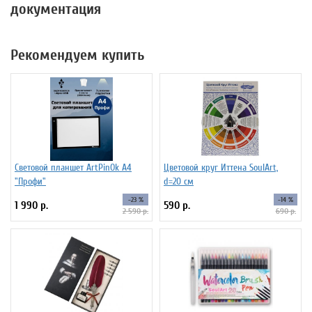
документация
Рекомендуем купить
Световой планшет ArtPinOk А4
Цветовой круг Иттена SoulArt,
"Профи"
d=20 см
-23 %
-14 %
1 990 р.
590 р.
2 590 р.
690 р.