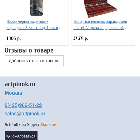
Набор чернографитовых
Набор пастельных карандашей
карандашей Sketching 4 шт. в
Pastel 72 цвета в деревянной
блистере
упаковке
1 106 р.
37 271 р.
Отзывы о товаре
Добавить отзыв о товаре
artpinok.ru
Москва
8(495)989-51-22
sales@artpinok.ru
ArtPinOk на
Яндекс.
Маркете
Пожаловаться