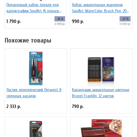
Подарочный набор перьев для
Набор акварельных маркеров
каллиграфии SoulArt (6 перьев,
SoulArt WaterColor Brush Pen, 20
красный)
цветов
-18 %
-37 %
1 790 р.
990 р.
2 190 р.
1 590 р.
Похожие товары
Ластик электрический Derwent 8
Карандаши акварельные цветные
сменных насадок
Brunel Franklin, 12 цветов
2 333 р.
790 р.