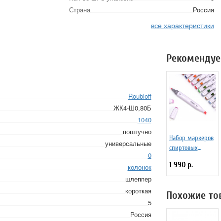
Страна
Россия
все характеристики
Рекомендуе
Roubloff
ЖК4-Ш0,80Б
1040
поштучно
Набор маркеров
универсальные
спиртовых
0
TouchFive Fasion
1 990 р.
колонок
40 цветов
шлеппер
короткая
Похожие то
5
Россия