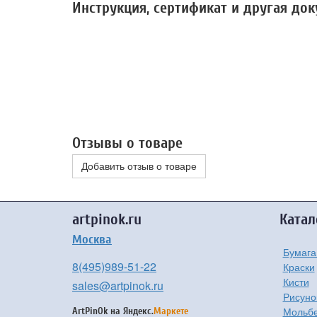
Инструкция, сертификат и другая до
Отзывы о товаре
Добавить отзыв о товаре
artpinok.ru
Катал
Москва
Бумага
8(495)989-51-22
Краски
Кисти
sales@artpinok.ru
Рисуно
Мольбе
ArtPinOk на
Яндекс.
Маркете