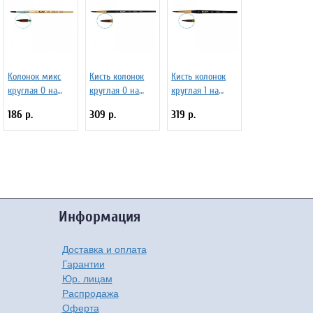
Колонок микс
Кисть колонок
Кисть колонок
круглая 0 на
круглая 0 на
круглая 1 на
короткой ручке
длинной ручке
короткой ручке
186 р.
309 р.
319 р.
покрытой лаком,
матовая с
матовая с
белая ЖD1-
укороченной
укороченной
00,80Б
вставкой Серия
вставкой Серия
1117 ЖК1-00,87Ж
111F ЖК1-01,0FЖ
Информация
Доставка и оплата
Гарантии
Юр. лицам
Распродажа
Оферта