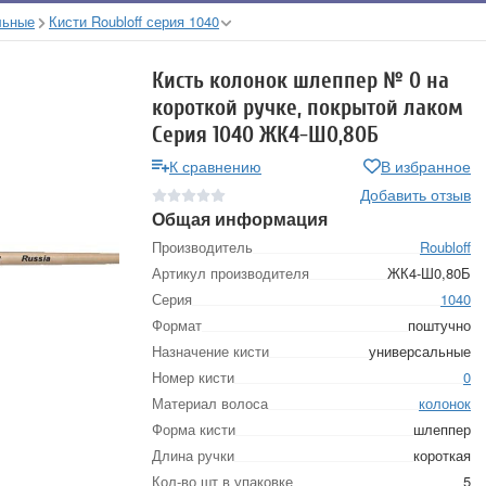
льные
Кисти Roubloff серия 1040
Кисть колонок шлеппер № 0 на
короткой ручке, покрытой лаком
Серия 1040 ЖК4-Ш0,80Б
К сравнению
В избранное
Добавить отзыв
Общая информация
Производитель
Roubloff
Артикул производителя
ЖК4-Ш0,80Б
Серия
1040
Формат
поштучно
Назначение кисти
универсальные
Номер кисти
0
Материал волоса
колонок
Форма кисти
шлеппер
Длина ручки
короткая
Кол-во шт в упаковке
5