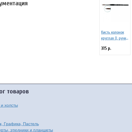
кументация
Кисть колонок
круглая 0, ручка
короткая, черная,
315 р.
матовая,
фигурная. Серия
101F
ог товаров
 и холсты
к, Графика, Пастель
рты, этюдники и планшеты