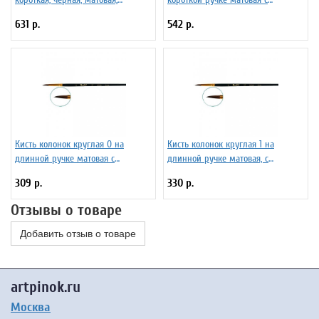
фигурная. Серия 101F
укороченной вставкой Серия 1115
631 р.
542 р.
ЖК1-02,05Ж
Кисть колонок круглая 0 на
Кисть колонок круглая 1 на
длинной ручке матовая с
длинной ручке матовая, с
укороченной вставкой Серия 1117
укороченной вставкой Серия 1117
309 р.
330 р.
ЖК1-00,87Ж
ЖК1-01,07Ж
Отзывы о товаре
Добавить отзыв о товаре
artpinok.ru
Москва