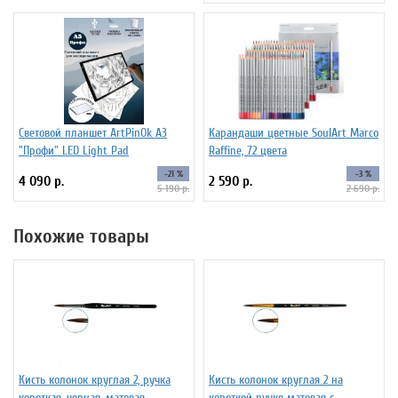
Световой планшет ArtPinOk А3
Карандаши цветные SoulArt Marco
"Профи" LED Light Pad
Raffine, 72 цвета
-21 %
-3 %
4 090 р.
2 590 р.
5 190 р.
2 690 р.
Похожие товары
Кисть колонок круглая 2, ручка
Кисть колонок круглая 2 на
короткая, черная, матовая,
короткой ручке матовая с