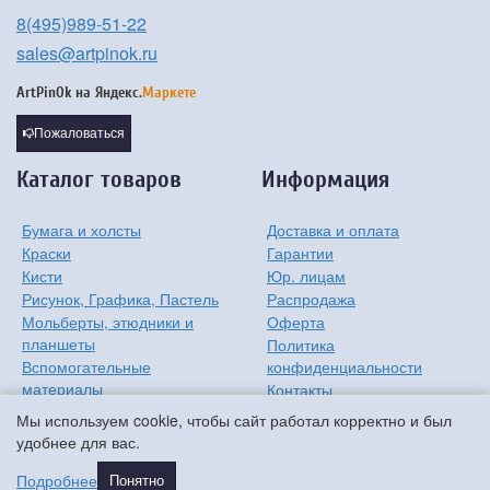
8(495)989-51-22
sales@artpinok.ru
ArtPinOk на
Яндекс.
Маркете
Пожаловаться
Каталог товаров
Информация
Бумага и холсты
Доставка и оплата
Краски
Гарантии
Кисти
Юр. лицам
Рисунок, Графика, Пастель
Распродажа
Мольберты, этюдники и
Оферта
планшеты
Политика
Вспомогательные
конфиденциальности
материалы
Контакты
Хобби
О компании
Мы используем cookie, чтобы сайт работал корректно и был
Детям
удобнее для вас.
Мастер-классы
Подробнее
Понятно