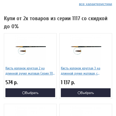
все характеристики
Купи от 2х товаров из серии 1117 со скидкой
до 0%
Кисть колонок круглая 2 на
Кисть колонок круглая 3 на
длинной ручке матовая Серия 1117
длинной ручке матовая, с
ЖК1-02,07Ж
укороченной вставкой Серия 1117
574
р.
1 137
р.
ЖК1-03,07Ж
Выбрать
Выбрать