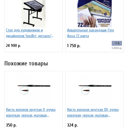
Стол для художников и
Акварельные карандаши Fine
дизайнеров SoulArt, металл/
Aqua 72 цвета
стекло 110 х 60 см
-7 %
24 900 р.
1 750 р.
1 890 р.
Похожие товары
Кисть колонок круглая 0, ручка
Кисть колонок круглая 00, ручка
короткая, черная, матовая,
короткая, черная, матовая,
фигурная. Серия 101F
фигурная. Серия 101F
350 р.
324 р.