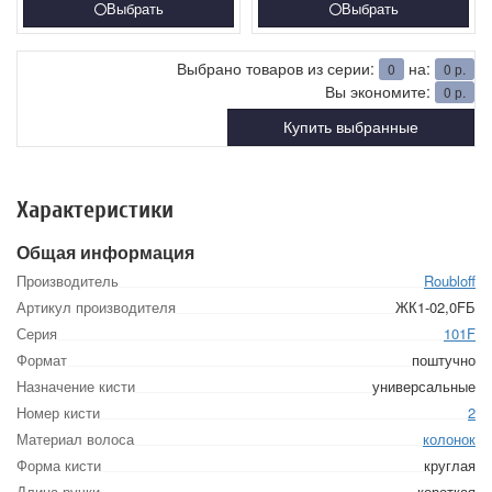
Выбрать
Выбрать
Выбрано товаров из серии:
на:
0
0
р.
Вы экономите:
0
р.
Купить выбранные
Характеристики
Общая информация
Производитель
Roubloff
Артикул производителя
ЖК1-02,0FБ
Серия
101F
Формат
поштучно
Назначение кисти
универсальные
Номер кисти
2
Материал волоса
колонок
Форма кисти
круглая
Длина ручки
короткая