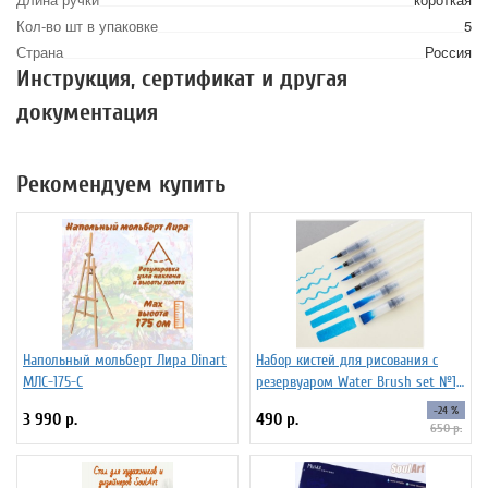
Кол-во шт в упаковке
5
Страна
Россия
Инструкция, сертификат и другая
документация
Рекомендуем купить
Напольный мольберт Лира Dinart
Набор кистей для рисования c
МЛС-175-С
резервуаром Water Brush set №1,
6 штук
-24 %
3 990 р.
490 р.
650 р.