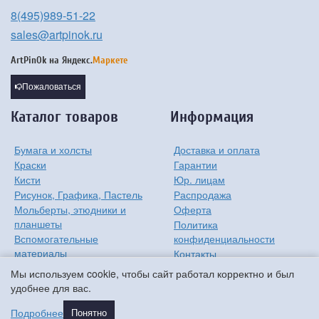
8(495)989-51-22
sales@artpinok.ru
ArtPinOk на
Яндекс.
Маркете
Пожаловаться
Каталог товаров
Информация
Бумага и холсты
Доставка и оплата
Краски
Гарантии
Кисти
Юр. лицам
Рисунок, Графика, Пастель
Распродажа
Мольберты, этюдники и
Оферта
планшеты
Политика
Вспомогательные
конфиденциальности
материалы
Контакты
Хобби
О компании
Мы используем cookie, чтобы сайт работал корректно и был
Детям
удобнее для вас.
Мастер-классы
Подробнее
Понятно