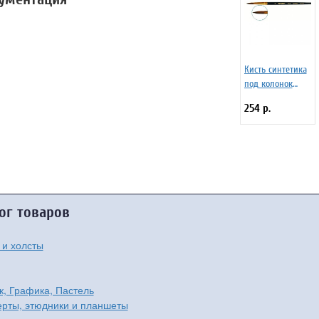
Кисть синтетика
под колонок
круглая 6 на
254 р.
короткой ручке,
с укороченной
вставкой Серия
1S15 ЖS1-06,05Ж
ог товаров
 и холсты
к, Графика, Пастель
рты, этюдники и планшеты