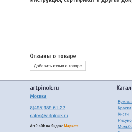
Отзывы о товаре
Добавить отзыв о товаре
artpinok.ru
Катал
Москва
Бумага
8(495)989-51-22
Краски
Кисти
sales@artpinok.ru
Рисуно
Мольбе
ArtPinOk на
Яндекс.
Маркете