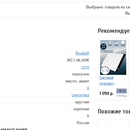
Выбрано товаров из с
Вы
Рекомендуе
Roubloff
ЖС1-06,05Ж
1315
поштучно
Световой
масло, акрил
планшет
6
ArtPinOk А4
-45 %
1 090 р.
синтетика
"Лайт"
1 990 р.
круглая
короткая
Похожие то
5
Россия
кументация