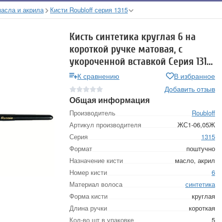
масла и акрила
Кисти Roubloff серия 1315
Кисть синтетика круглая 6 на
короткой ручке матовая, с
укороченной вставкой Серия 1315
ЖС1-06,05Ж
К сравнению
В избранное
Добавить отзыв
Общая информация
Производитель
Roubloff
Артикул производителя
ЖС1-06,05Ж
Серия
1315
Формат
поштучно
Назначение кисти
масло, акрил
Номер кисти
6
Материал волоса
синтетика
Форма кисти
круглая
Длина ручки
короткая
Кол-во шт в упаковке
5