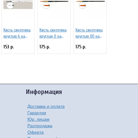
Кисть синтетика
Кисть синтетика
Кисть синтетика
круглая 6 на
круглая 0 на
круглая 00 на
длинной ручке
короткой ручке
короткой ручке
153 р.
175 р.
175 р.
белая Серия 1В12
матовая, с
матовая, с
ЖВ1-06,02Б
укороченной
укороченной
вставкой Серия
вставкой Серия
1315 ЖС1-00,85Ж
1315 ЖС1-00,5Ж
Информация
Доставка и оплата
Гарантии
Юр. лицам
Распродажа
Оферта