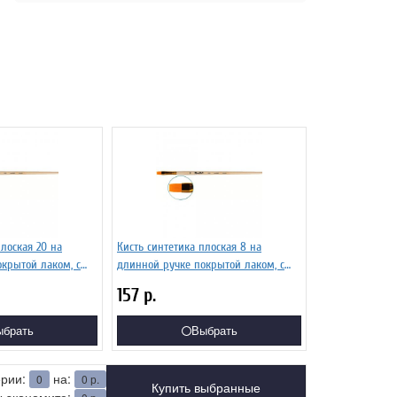
плоская 20 на
Кисть синтетика плоская 8 на
крытой лаком, с
длинной ручке покрытой лаком, с
вкой Серия 1322
укороченной вставкой Серия 1322
157
р.
ЖС2-08,02Ж
ыбрать
Выбрать
ерии:
на:
0
0
р.
Купить выбранные