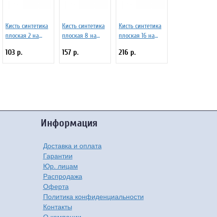
Кисть синтетика
Кисть синтетика
Кисть синтетика
плоская 2 на
плоская 8 на
плоская 16 на
длинной ручке
длинной ручке
длинной ручке
103 р.
157 р.
216 р.
покрытой лаком,
покрытой лаком,
покрытой лаком,
с укороченной
с укороченной
с укороченной
вставкой Серия
вставкой Серия
вставкой Серия
1322 ЖС2-02,02Ж
1322 ЖС2-08,02Ж
1322 ЖС2-16,02Ж
Информация
Доставка и оплата
Гарантии
Юр. лицам
Распродажа
Оферта
Политика конфиденциальности
Контакты
О компании