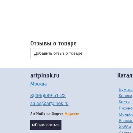
Отзывы о товаре
Добавить отзыв о товаре
artpinok.ru
Катал
Москва
Бумага
8(495)989-51-22
Краски
Кисти
sales@artpinok.ru
Рисуно
Мольбе
ArtPinOk на
Яндекс.
Маркете
Вспомо
Пожаловаться
Хобби
Детям