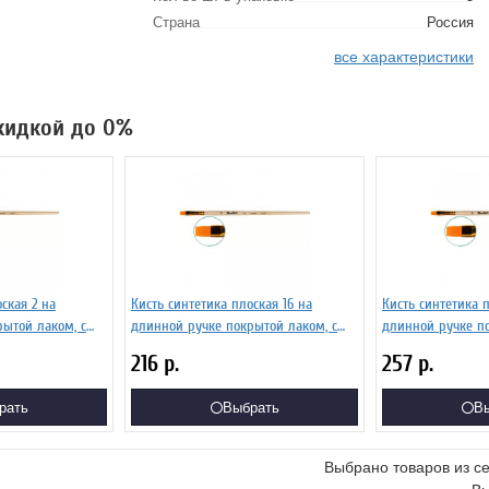
Страна
Россия
все характеристики
скидкой до 0%
ская 2 на
Кисть синтетика плоская 16 на
Кисть синтетика 
ытой лаком, с
длинной ручке покрытой лаком, с
длинной ручке по
ой Серия 1322
укороченной вставкой Серия 1322
укороченной вста
216
р.
257
р.
ЖС2-16,02Ж
ЖС2-0,02Ж
рать
Выбрать
В
Выбрано товаров из с