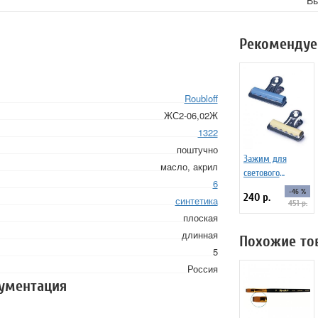
Вы
Рекомендуе
Roubloff
ЖС2-06,02Ж
1322
поштучно
Зажим для
масло, акрил
светового
6
планшета 2
-46 %
240 р.
синтетика
штуки
451 р.
плоская
длинная
Похожие то
5
Россия
кументация