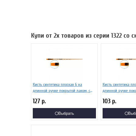
Купи от 2х товаров из серии 1322 со 
Кисть синтетика плоская 6 на
Кисть синтетика пло
длинной ручке покрытой лаком, с
длинной ручке покр
укороченной вставкой Серия 1322
укороченной вставк
127
р.
103
р.
ЖС2-06,02Ж
ЖС2-02,02Ж
Выбрать
Выб