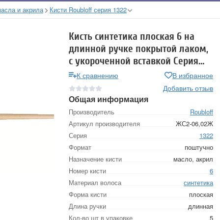
масла и акрила
Кисти Roubloff серия 1322
Кисть синтетика плоская 6 на
длинной ручке покрытой лаком,
с укороченной вставкой Серия
1322 ЖС2-06,02Ж
К сравнению
В избранное
Добавить отзыв
Общая информация
Производитель
Roubloff
Артикул производителя
ЖС2-06,02Ж
Серия
1322
Формат
поштучно
Назначение кисти
масло, акрил
Номер кисти
6
Материал волоса
синтетика
Форма кисти
плоская
Длина ручки
длинная
Кол-во шт в упаковке
5