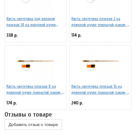
Кисть синтетика под колонок
Кисть синтетика плоская 2 на
плоская 14 на короткой ручке
длинной ручке покрытой лаком, с
Серия 1S25 ЖS2-14,05Ж
укороченной вставкой Серия 1322
338 р.
114 р.
ЖС2-02,02Ж
Кисть синтетика плоская 8 на
Кисть синтетика плоская 16 на
длинной ручке покрытой лаком, с
длинной ручке покрытой лаком, с
укороченной вставкой Серия 1322
укороченной вставкой Серия 1322
174 р.
240 р.
ЖС2-08,02Ж
ЖС2-16,02Ж
Отзывы о товаре
Добавить отзыв о товаре