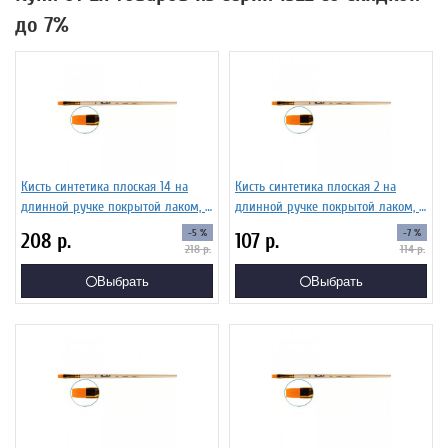
до 7%
Кисть синтетика плоская 14 на
Кисть синтетика плоская 2 на
длинной ручке покрытой лаком, с
длинной ручке покрытой лаком, с
укороченной вставкой Серия 1322
укороченной вставкой Серия 1322
-5 %
-7 %
208
р.
107
р.
ЖС2-14,02Ж
ЖС2-02,02Ж
218
р.
114
р.
Выбрать
Выбрать