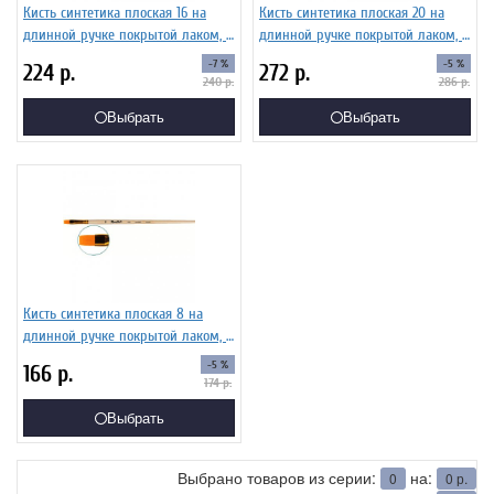
Кисть синтетика плоская 16 на
Кисть синтетика плоская 20 на
длинной ручке покрытой лаком, с
длинной ручке покрытой лаком, с
укороченной вставкой Серия 1322
укороченной вставкой Серия 1322
-7 %
-5 %
224
р.
272
р.
ЖС2-16,02Ж
ЖС2-0,02Ж
240
р.
286
р.
Выбрать
Выбрать
Кисть синтетика плоская 8 на
длинной ручке покрытой лаком, с
укороченной вставкой Серия 1322
-5 %
166
р.
ЖС2-08,02Ж
174
р.
Выбрать
Выбрано товаров из серии:
на:
0
0
р.