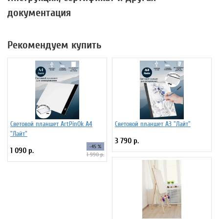
документация
Рекомендуем купить
Световой планшет ArtPinOk А4
Световой планшет А3 "Лайт"
"Лайт"
3 790 р.
-45 %
1 090 р.
1 990 р.