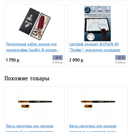
Подарочный набор перьев для
Световой планшет ArtPinOk А4
каллиграфии SoulArt (6 перьев,
"Профи+" магнитное основание
красный)
-18 %
-36 %
1 790 р.
2 090 р.
2 190 р.
3 290 р.
Похожие товары
Кисть синтетика под колонок
Кисть синтетика под колонок
плоская 4 на короткой ручке
плоская 6 на короткой ручке