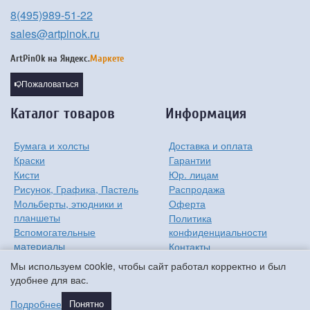
8(495)989-51-22
sales@artpinok.ru
ArtPinOk на
Яндекс.
Маркете
Пожаловаться
Каталог товаров
Информация
Бумага и холсты
Доставка и оплата
Краски
Гарантии
Кисти
Юр. лицам
Рисунок, Графика, Пастель
Распродажа
Мольберты, этюдники и
Оферта
планшеты
Политика
Вспомогательные
конфиденциальности
материалы
Контакты
Хобби
О компании
Мы используем cookie, чтобы сайт работал корректно и был
Детям
удобнее для вас.
Мастер-классы
Подробнее
Понятно