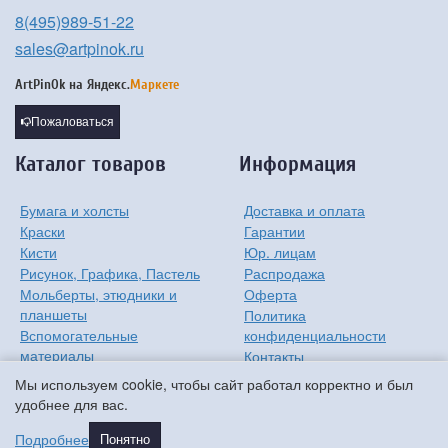
8(495)989-51-22
sales@artpinok.ru
ArtPinOk на
Яндекс.
Маркете
Пожаловаться
Каталог товаров
Информация
Бумага и холсты
Доставка и оплата
Краски
Гарантии
Кисти
Юр. лицам
Рисунок, Графика, Пастель
Распродажа
Мольберты, этюдники и
Оферта
планшеты
Политика
Вспомогательные
конфиденциальности
материалы
Контакты
Хобби
О компании
Мы используем cookie, чтобы сайт работал корректно и был
Детям
удобнее для вас.
Мастер-классы
Подробнее
Понятно