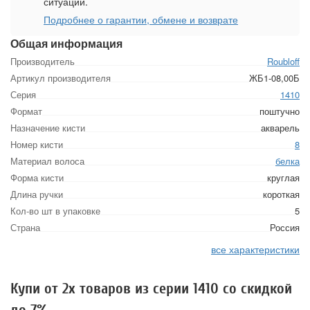
ситуации.
Подробнее о гарантии, обмене и возврате
Общая информация
Производитель
Roubloff
Артикул производителя
ЖБ1-08,00Б
Серия
1410
Формат
поштучно
Назначение кисти
акварель
Номер кисти
8
Материал волоса
белка
Форма кисти
круглая
Длина ручки
короткая
Кол-во шт в упаковке
5
Страна
Россия
все характеристики
Купи от 2х товаров из серии 1410 со скидкой