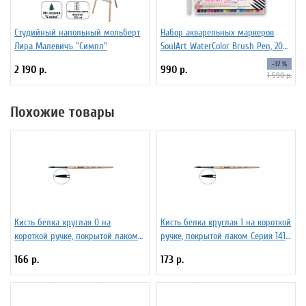
Студийный напольный мольберт
Набор акварельных маркеров
Лира Малевичъ "Симпл"
SoulArt WaterColor Brush Pen, 20
цветов
-37 %
2 190 р.
990 р.
1 590 р.
Похожие товары
Кисть белка круглая 0 на
Кисть белка круглая 1 на короткой
короткой ручке, покрытой лаком
ручке, покрытой лаком Серия 1410
Серия 1410 ЖБ1-00,80Б
ЖБ1-01,00Б
166 р.
173 р.