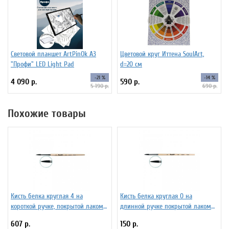
Световой планшет ArtPinOk А3
Цветовой круг Иттена SoulArt,
"Профи" LED Light Pad
d=20 см
-21 %
-14 %
4 090 р.
590 р.
5 190 р.
690 р.
Похожие товары
Кисть белка круглая 4 на
Кисть белка круглая 0 на
короткой ручке, покрытой лаком
длинной ручке покрытой лаком
Серия 1410 ЖБ1-04,00Б
Серия 1412 ЖБ1-00,82Б
607 р.
150 р.