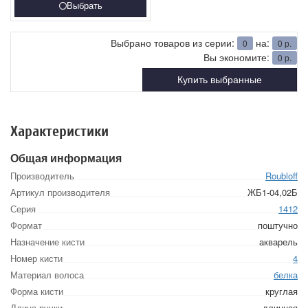
Выбрать
Выбрано товаров из серии:
на:
0
0
р.
Вы экономите:
0
р.
Купить выбранные
Характеристики
Общая информация
Производитель
Roubloff
Артикул производителя
ЖБ1-04,02Б
Серия
1412
Формат
поштучно
Назначение кисти
акварель
Номер кисти
4
Материал волоса
белка
Форма кисти
круглая
Длина ручки
длинная