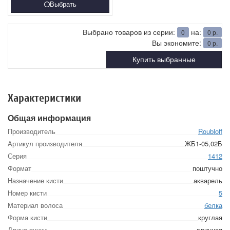
Выбрать
Выбрано товаров из серии:
на:
0
0
р.
Вы экономите:
0
р.
Купить выбранные
Характеристики
Общая информация
Производитель
Roubloff
Артикул производителя
ЖБ1-05,02Б
Серия
1412
Формат
поштучно
Назначение кисти
акварель
Номер кисти
5
Материал волоса
белка
Форма кисти
круглая
Длина ручки
длинная