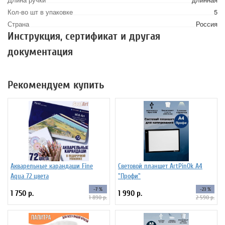
Кол-во шт в упаковке
5
Страна
Россия
Инструкция, сертификат и другая
документация
Рекомендуем купить
Акварельные карандаши Fine
Световой планшет ArtPinOk А4
Aqua 72 цвета
"Профи"
-7 %
-23 %
1 750 р.
1 990 р.
1 890 р.
2 590 р.