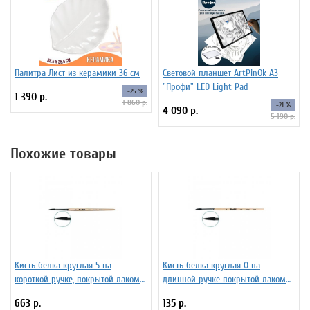
Палитра Лист из керамики 36 см
Световой планшет ArtPinOk А3
"Профи" LED Light Pad
-25 %
1 390 р.
1 860 р.
-21 %
4 090 р.
5 190 р.
Похожие товары
Кисть белка круглая 5 на
Кисть белка круглая 0 на
короткой ручке, покрытой лаком
длинной ручке покрытой лаком
Серия 1410 ЖБ1-05,00Б
Серия 1412 ЖБ1-00,82Б
663 р.
135 р.