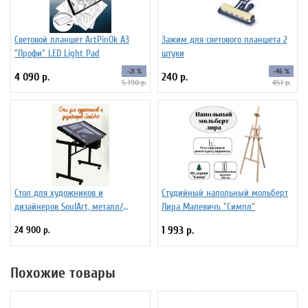
Световой планшет ArtPinOk А3
Зажим для светового планшета 2
"Профи" LED Light Pad
штуки
-21 %
-46 %
4 090 р.
240 р.
5 190 р.
451 р.
Стол для художников и
Студийный напольный мольберт
дизайнеров SoulArt, металл/
Лира Малевичъ "Симпл"
стекло 110 х 60 см
24 900 р.
1 993 р.
Похожие товары