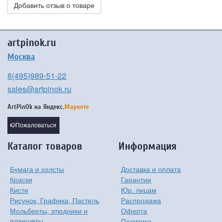
Добавить отзыв о товаре
artpinok.ru
Москва
8(495)989-51-22
sales@artpinok.ru
ArtPinOk на
Яндекс.
Маркете
Пожаловаться
Каталог товаров
Информация
Бумага и холсты
Доставка и оплата
Краски
Гарантии
Кисти
Юр. лицам
Рисунок, Графика, Пастель
Распродажа
Мольберты, этюдники и
Оферта
планшеты
Политика