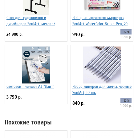
Стол для художников и
Набор акварельных маркеров
дизайнеров SoulArt, металл/
SoulArt WaterColor Brush Pen, 20
стекло 110 х 60 см
цветов
-37 %
24 900 р.
990 р.
1 590 р.
Световой планшет А3 "Лайт"
Набор линеров для скетча, черные
SoulArt, 10 шт.
3 790 р.
-22 %
840 р.
1 090 р.
Похожие товары