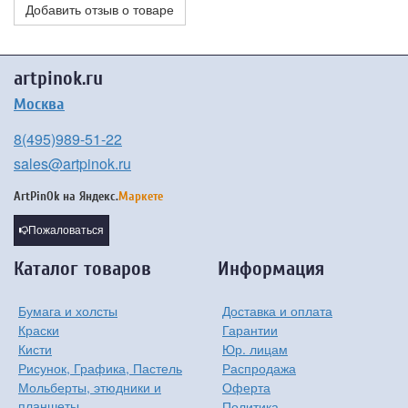
Добавить отзыв о товаре
artpinok.ru
Москва
8(495)989-51-22
sales@artpinok.ru
ArtPinOk на
Яндекс.
Маркете
Пожаловаться
Каталог товаров
Информация
Бумага и холсты
Доставка и оплата
Краски
Гарантии
Кисти
Юр. лицам
Рисунок, Графика, Пастель
Распродажа
Мольберты, этюдники и
Оферта
планшеты
Политика