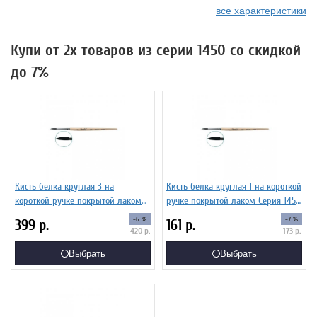
все характеристики
Купи от 2х товаров из серии 1450 со скидкой
до 7%
Кисть белка круглая 3 на
Кисть белка круглая 1 на короткой
короткой ручке покрытой лаком
ручке покрытой лаком Серия 1450
Серия 1450 ЖБ5-03,00Б
ЖБ5-01,00Б
-6 %
-7 %
399
р.
161
р.
420
р.
173
р.
Выбрать
Выбрать