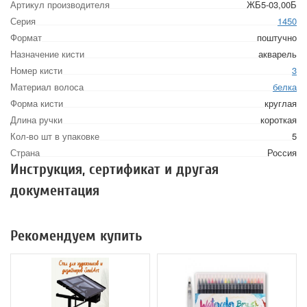
Артикул производителя
ЖБ5-03,00Б
Серия
1450
Формат
поштучно
Назначение кисти
акварель
Номер кисти
3
Материал волоса
белка
Форма кисти
круглая
Длина ручки
короткая
Кол-во шт в упаковке
5
Страна
Россия
Инструкция, сертификат и другая
документация
Рекомендуем купить