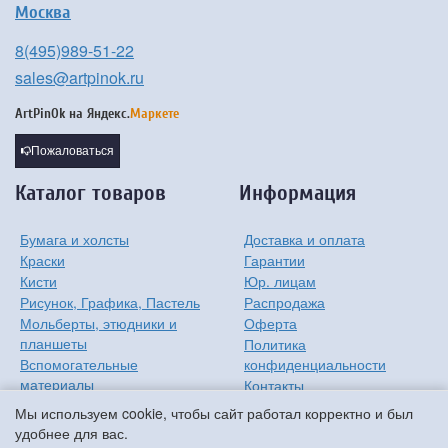
Москва
8(495)989-51-22
sales@artpinok.ru
ArtPinOk на
Яндекс.
Маркете
Пожаловаться
Каталог товаров
Информация
Бумага и холсты
Доставка и оплата
Краски
Гарантии
Кисти
Юр. лицам
Рисунок, Графика, Пастель
Распродажа
Мольберты, этюдники и
Оферта
планшеты
Политика
Вспомогательные
конфиденциальности
материалы
Контакты
Хобби
О компании
Мы используем cookie, чтобы сайт работал корректно и был
Детям
удобнее для вас.
Мастер-классы