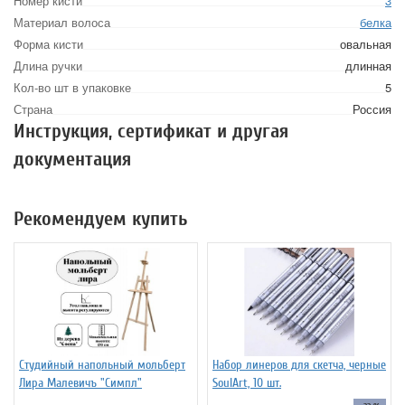
Номер кисти
3
Материал волоса
белка
Форма кисти
овальная
Длина ручки
длинная
Кол-во шт в упаковке
5
Страна
Россия
Инструкция, сертификат и другая
документация
Рекомендуем купить
Студийный напольный мольберт
Набор линеров для скетча, черные
Лира Малевичъ "Симпл"
SoulArt, 10 шт.