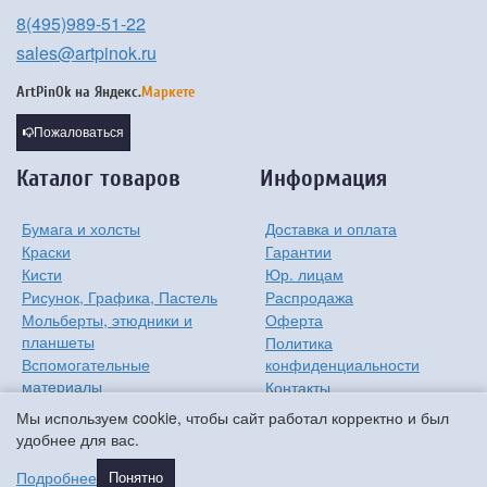
8(495)989-51-22
sales@artpinok.ru
ArtPinOk на
Яндекс.
Маркете
Пожаловаться
Каталог товаров
Информация
Бумага и холсты
Доставка и оплата
Краски
Гарантии
Кисти
Юр. лицам
Рисунок, Графика, Пастель
Распродажа
Мольберты, этюдники и
Оферта
планшеты
Политика
Вспомогательные
конфиденциальности
материалы
Контакты
Хобби
О компании
Мы используем cookie, чтобы сайт работал корректно и был
Детям
удобнее для вас.
Мастер-классы
Подробнее
Понятно