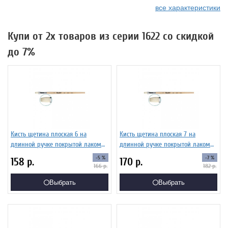
все характеристики
Купи от 2х товаров из серии 1622 со скидкой
до 7%
Кисть щетина плоская 6 на
Кисть щетина плоская 7 на
длинной ручке покрытой лаком
длинной ручке покрытой лаком
Серия 1622 ЖЩ2-06,02Б
Серия 1622 ЖЩ2-07,02Б
-5 %
-7 %
158
р.
170
р.
166
р.
182
р.
Выбрать
Выбрать