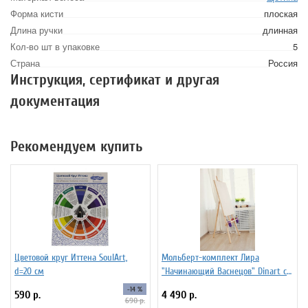
Форма кисти
плоская
Длина ручки
длинная
Кол-во шт в упаковке
5
Страна
Россия
Инструкция, сертификат и другая
документация
Рекомендуем купить
Цветовой круг Иттена SoulArt,
Мольберт-комплект Лира
d=20 см
"Начинающий Васнецов" Dinart с
планшетом 50х70 см и
-14 %
590 р.
4 490 р.
стаканчиками
690 р.