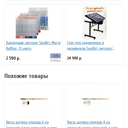
Карандаши цветные SoulArt Marco
Стол для художников и
Raffine, 72 цвета
дизайнеров SoulArt, металл/
стекло 110 х 60 см
-3 %
2 590 р.
24 900 р.
2 690 р.
Похожие товары
Кисть щетина плоская 6 на
Кисть щетина плоская 4 на
длинной ручке покрытой лаком
длинной ручке покрытой лаком