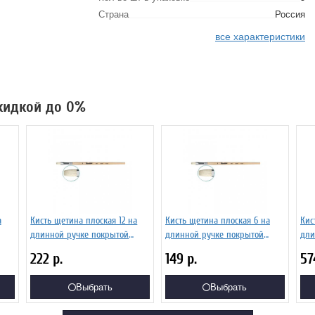
Страна
Россия
все характеристики
скидкой до 0%
а
Кисть щетина плоская 12 на
Кисть щетина плоская 6 на
Кис
длинной ручке покрытой
длинной ручке покрытой
дли
02Б
лаком Серия 1622 ЖЩ2-12,02Б
лаком Серия 1622 ЖЩ2-06,02Б
лак
222
р.
149
р.
5
Выбрать
Выбрать