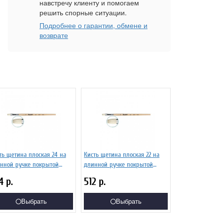
навстречу клиенту и помогаем
решить спорные ситуации.
Подробнее о гарантии, обмене и
возврате
ть щетина плоская 24 на
Кисть щетина плоская 22 на
нной ручке покрытой
длинной ручке покрытой
ом Серия 1622 ЖЩ2-24,02Б
лаком Серия 1622 ЖЩ2-22,02Б
74
р.
512
р.
Выбрать
Выбрать