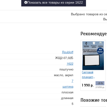
Показать все товары из серии 1622
Выбрано товаров из с
Вы
Рекомендуе
Roubloff
ЖЩ2-07,02Б
1622
поштучно
Световой
масло, акрил
планшет
7
ArtPinOk А4
-23 %
1 990 р.
щетина
"Профи"
2 590 р.
плоская
длинная
Похожие то
5