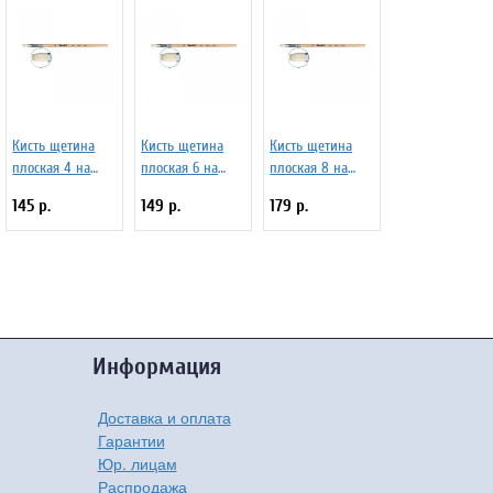
Кисть щетина
Кисть щетина
Кисть щетина
плоская 4 на
плоская 6 на
плоская 8 на
длинной ручке
длинной ручке
длинной ручке
145 р.
149 р.
179 р.
покрытой лаком
покрытой лаком
покрытой лаком
Серия 1622 ЖЩ2-
Серия 1622 ЖЩ2-
Серия 1622 ЖЩ2-
04,02Б
06,02Б
08,02Б
Информация
Доставка и оплата
Гарантии
Юр. лицам
Распродажа