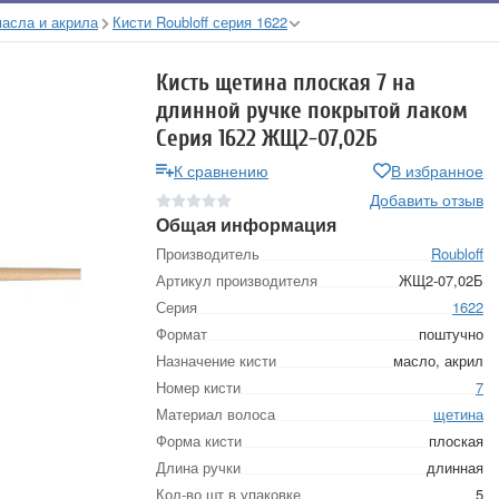
масла и акрила
Кисти Roubloff серия 1622
Кисть щетина плоская 7 на
длинной ручке покрытой лаком
Серия 1622 ЖЩ2-07,02Б
К сравнению
В избранное
Добавить отзыв
Общая информация
Производитель
Roubloff
Артикул производителя
ЖЩ2-07,02Б
Серия
1622
Формат
поштучно
Назначение кисти
масло, акрил
Номер кисти
7
Материал волоса
щетина
Форма кисти
плоская
Длина ручки
длинная
Кол-во шт в упаковке
5