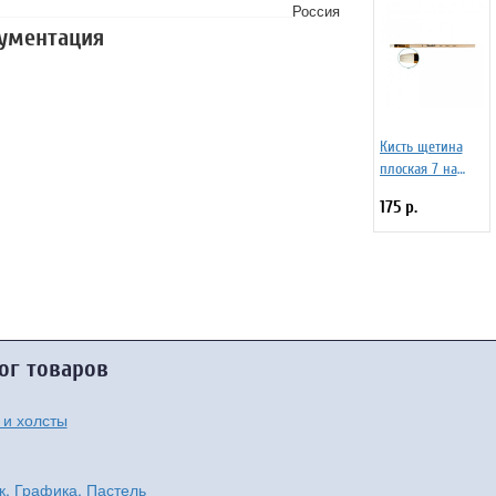
Россия
кументация
Кисть щетина
плоская 7 на
длинной ручке
175 р.
покрытой лаком
Серия 1722 ЖЩ2-
07,02Ж
ог товаров
 и холсты
к, Графика, Пастель