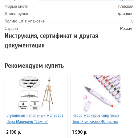
Форма кисти
плоская
Длина ручки
длинная
Кол-во шт в упаковке
5
Страна
Россия
Инструкция, сертификат и другая
документация
Рекомендуем купить
Студийный напольный мольберт
Набор маркеров спиртовых
Лира Малевичъ "Симпл"
TouchFive Fasion 40 цветов
2 190 р.
1 990 р.