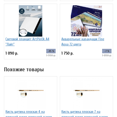
Световой планшет ArtPinOk А4
Акварельные карандаши Fine
"Лайт"
Aqua 72 цвета
-45 %
-7 %
1 090 р.
1 750 р.
1 990 р.
1 890 р.
Похожие товары
Кисть щетина плоская 4 на
Кисть щетина плоская 7 на
длинной ручке покрытой лаком
длинной ручке покрытой лаком