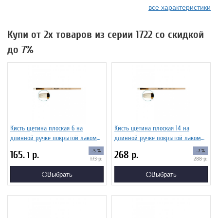
все характеристики
Купи от 2х товаров из серии 1722 со скидкой
до 7%
Кисть щетина плоская 6 на
Кисть щетина плоская 14 на
длинной ручке покрытой лаком
длинной ручке покрытой лаком
Серия 1722 ЖЩ2-06,02Ж
Серия 1722 ЖЩ2-14,02Ж
-5 %
-7 %
165.
р.
268
р.
1
173
р.
288
р.
Выбрать
Выбрать