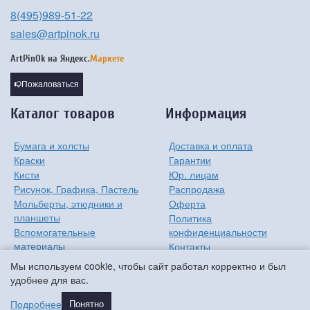
8(495)989-51-22
sales@artpinok.ru
ArtPinOk на
Яндекс.
Маркете
Пожаловаться
Каталог товаров
Информация
Бумага и холсты
Доставка и оплата
Краски
Гарантии
Кисти
Юр. лицам
Рисунок, Графика, Пастель
Распродажа
Мольберты, этюдники и
Оферта
планшеты
Политика
Вспомогательные
конфиденциальности
материалы
Контакты
Хобби
О компании
Мы используем cookie, чтобы сайт работал корректно и был
Детям
удобнее для вас.
Мастер-классы
Подробнее
Понятно