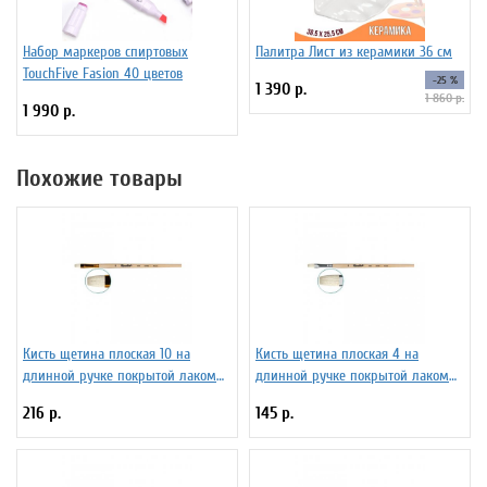
Набор маркеров спиртовых
Палитра Лист из керамики 36 см
TouchFive Fasion 40 цветов
-25 %
1 390 р.
1 860 р.
1 990 р.
Похожие товары
Кисть щетина плоская 10 на
Кисть щетина плоская 4 на
длинной ручке покрытой лаком
длинной ручке покрытой лаком
Серия 1722 ЖЩ2-10,02Ж
Серия 1622 ЖЩ2-04,02Б
216 р.
145 р.