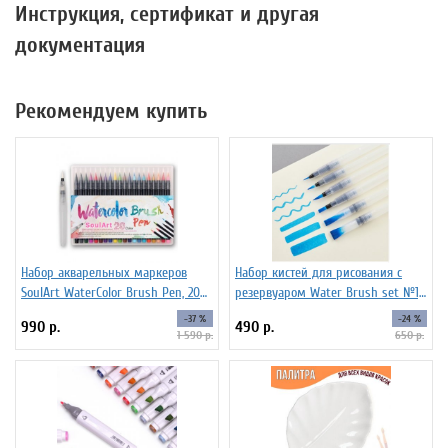
Инструкция, сертификат и другая
документация
Рекомендуем купить
Набор акварельных маркеров
Набор кистей для рисования c
SoulArt WaterColor Brush Pen, 20
резервуаром Water Brush set №1,
цветов
6 штук
-37 %
-24 %
990 р.
490 р.
1 590 р.
650 р.