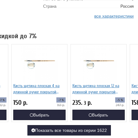
Страна
Россия
все характеристики
скидкой до 7%
а
Кисть щетина плоская 4 на
Кисть щетина плоская 12 на
Кис
длинной ручке покрытой
длинной ручке покрытой
дли
02Б
лаком Серия 1622 ЖЩ2-04,02Б
лаком Серия 1622 ЖЩ2-12,02Б
лак
-7 %
-7 %
-5 %
150
р.
235.
р.
15
3
82
р.
161
р.
247
р.
Выбрать
Выбрать
Показать все товары из серии 1622