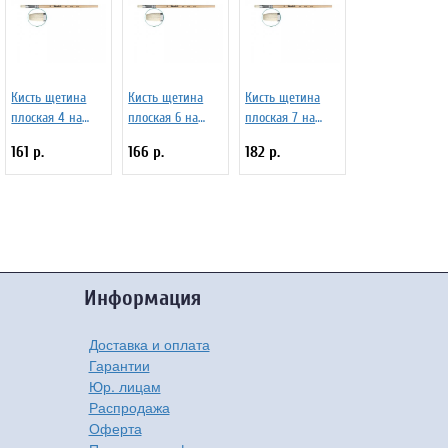
Кисть щетина
Кисть щетина
Кисть щетина
плоская 4 на
плоская 6 на
плоская 7 на
длинной ручке
длинной ручке
длинной ручке
161 р.
166 р.
182 р.
покрытой лаком
покрытой лаком
покрытой лаком
Серия 1622 ЖЩ2-
Серия 1622 ЖЩ2-
Серия 1622 ЖЩ2-
04,02Б
06,02Б
07,02Б
Информация
Доставка и оплата
Гарантии
Юр. лицам
Распродажа
Оферта