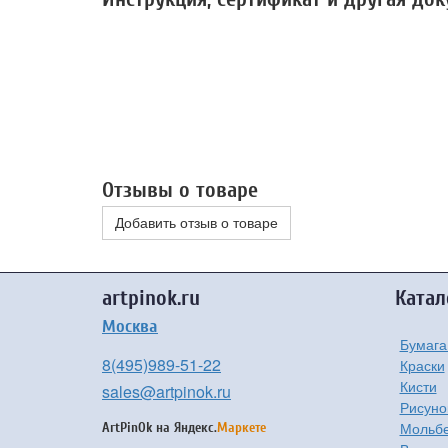
Отзывы о товаре
Добавить отзыв о товаре
artpinok.ru
Катал
Москва
Бумага
8(495)989-51-22
Краски
Кисти
sales@artpinok.ru
Рисуно
Мольбе
ArtPinOk на
Яндекс.
Маркете