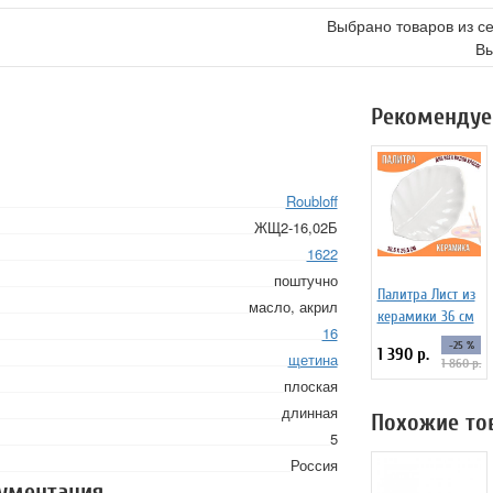
Выбрано товаров из с
Вы
Рекомендуе
Roubloff
ЖЩ2-16,02Б
1622
поштучно
Палитра Лист из
масло, акрил
керамики 36 см
16
-25 %
1 390 р.
щетина
1 860 р.
плоская
длинная
Похожие то
5
Россия
кументация