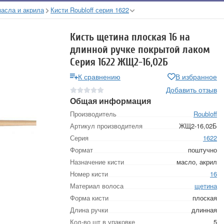
масла и акрила
Кисти Roubloff серия 1622
Кисть щетина плоская 16 на
длинной ручке покрытой лаком
Серия 1622 ЖЩ2-16,02Б
К сравнению
В избранное
Добавить отзыв
Общая информация
Производитель
Roubloff
Артикул производителя
ЖЩ2-16,02Б
Серия
1622
Формат
поштучно
Назначение кисти
масло, акрил
Номер кисти
16
Материал волоса
щетина
Форма кисти
плоская
Длина ручки
длинная
Кол-во шт в упаковке
5