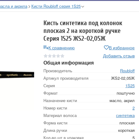
масла и акрила
Кисти Roubloff серия 1S25
Кисть синтетика под колонок
плоская 2 на короткой ручке
Серия 1S25 ЖS2-02,05Ж
К сравнению
В избранное
Добавить отзыв
Общая информация
Производитель
Roubloff
Артикул производителя
ЖS2-02,05Ж
Серия
1S25
Формат
поштучно
Назначение кисти
масло, акрил
Номер кисти
2
Материал волоса
синтетика
Форма кисти
плоская
Длина ручки
короткая
Кол-во шт в упаковке
5