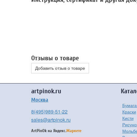
Отзывы о товаре
Добавить отзыв о товаре
artpinok.ru
Катал
Москва
Бумага
8(495)989-51-22
Краски
Кисти
sales@artpinok.ru
Рисуно
Мольбе
ArtPinOk на
Яндекс.
Маркете