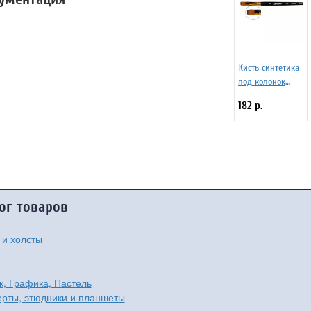
Кисть синтетика
под колонок
плоская 4 на
182 р.
короткой ручке
Серия 1S25 ЖS2-
04,05Ж
ог товаров
 и холсты
к, Графика, Пастель
рты, этюдники и планшеты