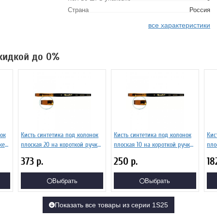
Страна
Россия
все характеристики
скидкой до 0%
ок
Кисть синтетика под колонок
Кисть синтетика под колонок
Кис
ке
плоская 20 на короткой ручке
плоская 10 на короткой ручке
пло
Серия 1S25 ЖS2-20,05Ж
Серия 1S25 ЖS2-10,05Ж
Сер
373
р.
250
р.
18
Выбрать
Выбрать
Показать все товары из серии 1S25