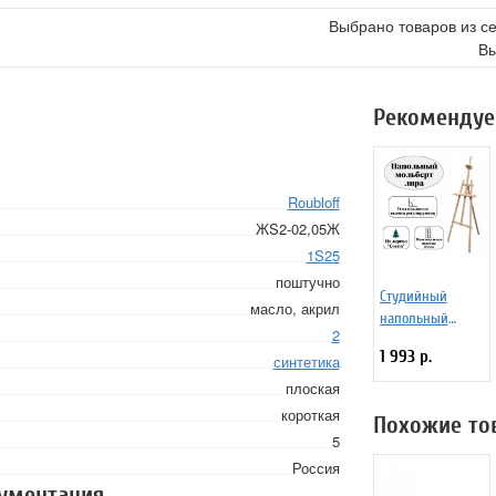
Выбрано товаров из с
Вы
Рекомендуе
Roubloff
ЖS2-02,05Ж
1S25
поштучно
Студийный
масло, акрил
напольный
2
мольберт Лира
1 993 р.
синтетика
Малевичъ
"Симпл"
плоская
короткая
Похожие то
5
Россия
кументация