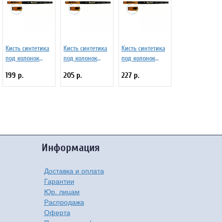
Кисть синтетика
Кисть синтетика
Кисть синтетика
под колонок
под колонок
под колонок
плоская 6 на
плоская 7 на
плоская 8 на
199 р.
205 р.
227 р.
короткой ручке
короткой ручке
короткой ручке
Серия 1S25 ЖS2-
Серия 1S25 ЖS2-
Серия 1S25 ЖS2-
06,05Ж
07,05Ж
08,05Ж
Информация
Доставка и оплата
Гарантии
Юр. лицам
Распродажа
Оферта