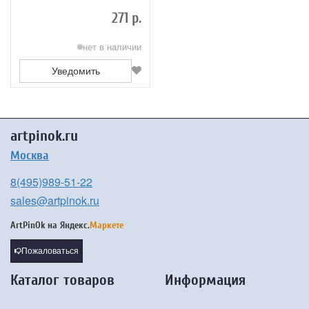
лаком Серия 1040 ЖК4-Ш1,00Б
271 р.
нет в наличии
Уведомить
artpinok.ru
Москва
8(495)989-51-22
sales@artpinok.ru
ArtPinOk на
Яндекс.
Маркете
Пожаловаться
Каталог товаров
Информация