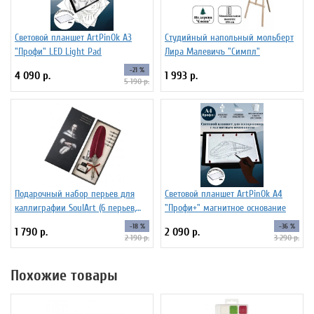
Световой планшет ArtPinOk А3
Студийный напольный мольберт
"Профи" LED Light Pad
Лира Малевичъ "Симпл"
-21 %
4 090 р.
1 993 р.
5 190 р.
Подарочный набор перьев для
Световой планшет ArtPinOk А4
каллиграфии SoulArt (6 перьев,
"Профи+" магнитное основание
красный)
-18 %
-36 %
1 790 р.
2 090 р.
2 190 р.
3 290 р.
Похожие товары