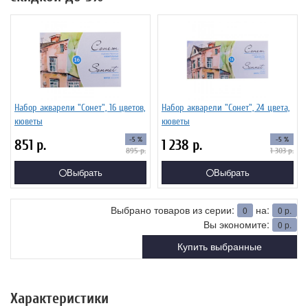
Набор акварели "Сонет", 16 цветов,
Набор акварели "Сонет", 24 цвета,
кюветы
кюветы
-5 %
-5 %
851
р.
1 238
р.
895
р.
1 303
р.
Выбрать
Выбрать
Выбрано товаров из серии:
на:
0
0
р.
Вы экономите:
0
р.
Купить выбранные
Характеристики