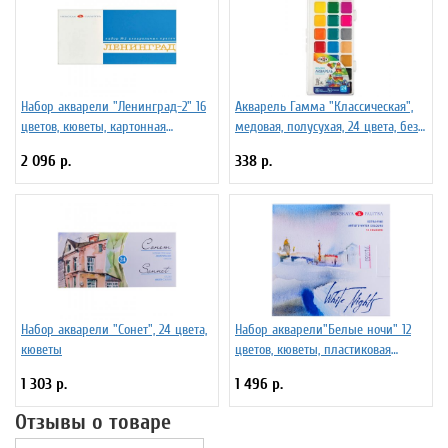
Набор акварели "Ленинград-2" 16
Акварель Гамма "Классическая",
цветов, кюветы, картонная
медовая, полусухая, 24 цвета, без
коробка
кисти
2 096 р.
338 р.
Набор акварели "Сонет", 24 цвета,
Набор акварели"Белые ночи" 12
кюветы
цветов, кюветы, пластиковая
коробка
1 303 р.
1 496 р.
Отзывы о товаре