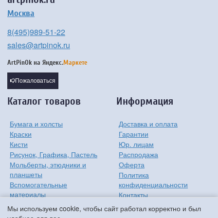
Москва
8(495)989-51-22
sales@artpinok.ru
ArtPinOk на
Яндекс.
Маркете
Пожаловаться
Каталог товаров
Информация
Бумага и холсты
Доставка и оплата
Краски
Гарантии
Кисти
Юр. лицам
Рисунок, Графика, Пастель
Распродажа
Мольберты, этюдники и
Оферта
планшеты
Политика
Вспомогательные
конфиденциальности
материалы
Контакты
Хобби
О компании
Мы используем cookie, чтобы сайт работал корректно и был
Детям