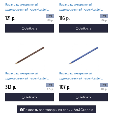
Карандаш акварельный
Карандаш акварельный
художественный Faber-Castell
художественный Faber-Castell
"Albrecht Durer", цвет 138
"Albrecht Durer", цвет 117 светло-
-7 %
-7 %
121
р.
116
р.
фиолетовый
кадмиевый красн.
130
р.
124
р.
Выбрать
Выбрать
Карандаш акварельный
Карандаш акварельный
художественный Faber-Castell
художественный Faber-Castell
"Albrecht Durer", цвет 283 жженая
"Albrecht Durer", цвет 120
-7 %
-7 %
312
р.
107
р.
сиена
ультрамарин
335
р.
114
р.
Выбрать
Выбрать
Показать все товары из серии Art&Graphic