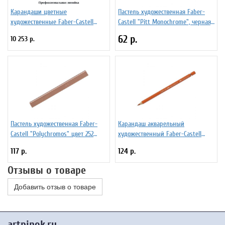
Карандаши цветные
Пастель художественная Faber-
художественные Faber-Castell
Castell "Pitt Monochrome", черная,
"Polychromos" 36 цветов,
средняя, 286969
62 р.
10 253 р.
студийная коробка
Пастель художественная Faber-
Карандаш акварельный
Castell "Polychromos" цвет 252
художественный Faber-Castell
медный, 286988
"Albrecht Durer", цвет 115 темно-
117 р.
124 р.
кадмиевый оранж.
Отзывы о товаре
Добавить отзыв о товаре
artpinok.ru