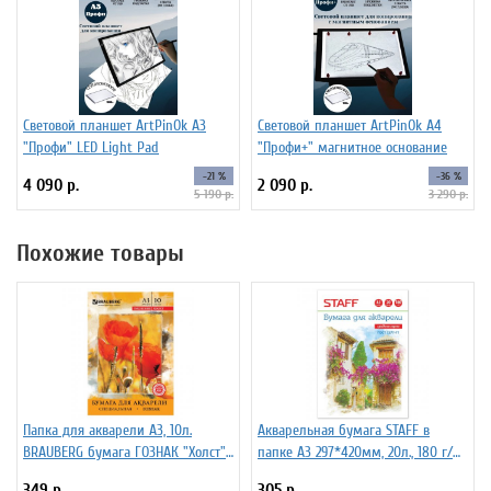
Световой планшет ArtPinOk А3
Световой планшет ArtPinOk А4
"Профи" LED Light Pad
"Профи+" магнитное основание
-21 %
-36 %
4 090 р.
2 090 р.
5 190 р.
3 290 р.
Похожие товары
Папка для акварели А3, 10л.
Акварельная бумага STAFF в
BRAUBERG бумага ГОЗНАК "Холст"
папке А3 297*420мм, 20л., 180 г/м2
200 г/м.кв.
по ГОСТ 7277-77, 126964
349 р.
305 р.