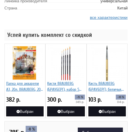
Линейка производителя
универсальная
Страна
Китай
все характеристики
Успей купить комплект со скидкой
Папка для акварели
Кисти BRAUBERG
Кисть BRAUBERG
А3, 20л. BRAUBERG, 200
(БРАУБЕРГ), набор 5
(БРАУБЕРГ), беличья,
г/м.кв., ГОСТ 7277-77
шт. (синтетическая
круглая, №3
-15 %
-10 %
382
р.
300
р.
103
р.
круглая № 1, 2, 3, 4, 5),
349
р.
114
р.
блистер
Выбран
Выбран
Выбран
-8 %