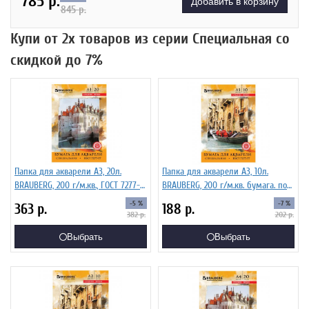
785
р.
Добавить в корзину
845
р.
Купи от 2х товаров из серии Специальная со
скидкой до 7%
Папка для акварели А3, 20л.
Папка для акварели А3, 10л.
BRAUBERG, 200 г/м.кв., ГОСТ 7277-
BRAUBERG, 200 г/м.кв. бумага. по
77
ГОСТ 7277-77
-5 %
-7 %
363
р.
188
р.
382
р.
202
р.
Выбрать
Выбрать