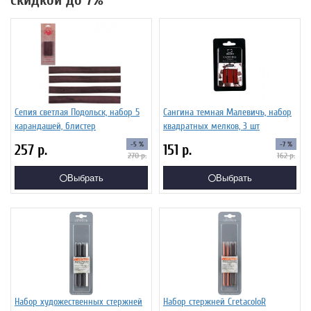
скидкой до 7%
Сепия светлая Подольск, набор 5
Сангина темная Малевичъ, набор
карандашей, блистер
квадратных мелков, 3 шт
-5 %
-7 %
257
р.
151
р.
270
р.
162
р.
Выбрать
Выбрать
Набор художественных стержней
Набор стержней CretacoloR