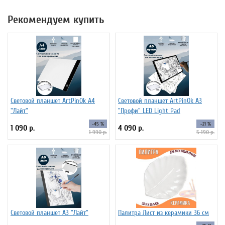
Рекомендуем купить
Световой планшет ArtPinOk А4
Световой планшет ArtPinOk А3
"Лайт"
"Профи" LED Light Pad
-45 %
-21 %
1 090 р.
4 090 р.
1 990 р.
5 190 р.
Световой планшет А3 "Лайт"
Палитра Лист из керамики 36 см