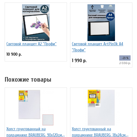
Световой планшет А2 "Профи"
Световой планшет ArtPinOk А4
"Профи"
10 900 р.
-23 %
1 990 р.
2 590 р.
Похожие товары
Холст грунтованный на
Холст грунтованный на
подрамнике BRAUBERG, 90х120см,
подрамнике BRAUBERG, 18х24см,