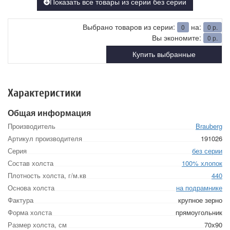
Показать все товары из серии без серии
Выбрано товаров из серии:
на:
0
0
р.
Вы экономите:
0
р.
Купить выбранные
Характеристики
Общая информация
Производитель
Brauberg
Артикул производителя
191026
Серия
без серии
Состав холста
100% хлопок
Плотность холста, г/м.кв
440
Основа холста
на подрамнике
Фактура
крупное зерно
Форма холста
прямоугольник
Размер холста, см
70х90