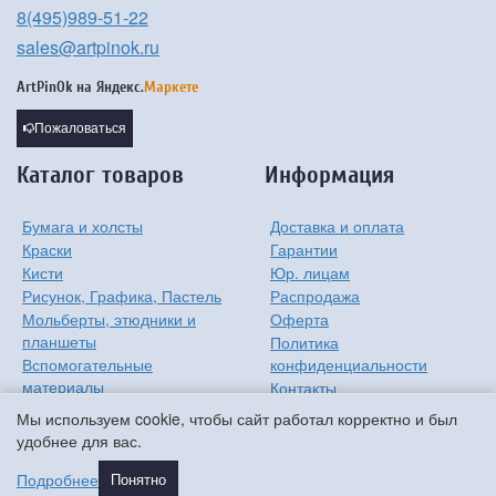
8(495)989-51-22
sales@artpinok.ru
ArtPinOk на
Яндекс.
Маркете
Пожаловаться
Каталог товаров
Информация
Бумага и холсты
Доставка и оплата
Краски
Гарантии
Кисти
Юр. лицам
Рисунок, Графика, Пастель
Распродажа
Мольберты, этюдники и
Оферта
планшеты
Политика
Вспомогательные
конфиденциальности
материалы
Контакты
Хобби
О компании
Мы используем cookie, чтобы сайт работал корректно и был
Детям
удобнее для вас.
Мастер-классы
Подробнее
Понятно