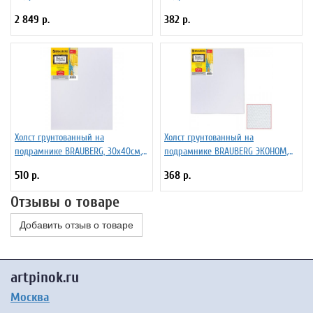
100% хлопок, крупное зерно 191027
100% хлопок, крупное зерно,
2 849 р.
382 р.
190643
Холст грунтованный на
Холст грунтованный на
подрамнике BRAUBERG, 30х40см,
подрамнике BRAUBERG ЭКОНОМ,
100% хлопок, крупное зерно,
30х40см, 100% хлопок, мелкое
510 р.
368 р.
190645
зерно, 191023
Отзывы о товаре
Добавить отзыв о товаре
artpinok.ru
Москва