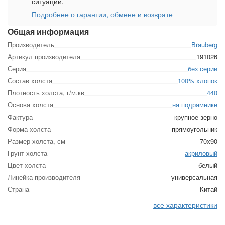
ситуации.
Подробнее о гарантии, обмене и возврате
Общая информация
Производитель
Brauberg
Артикул производителя
191026
Серия
без серии
Состав холста
100% хлопок
Плотность холста, г/м.кв
440
Основа холста
на подрамнике
Фактура
крупное зерно
Форма холста
прямоугольник
Размер холста, см
70х90
Грунт холста
акриловый
Цвет холста
белый
Линейка производителя
универсальная
Страна
Китай
все характеристики