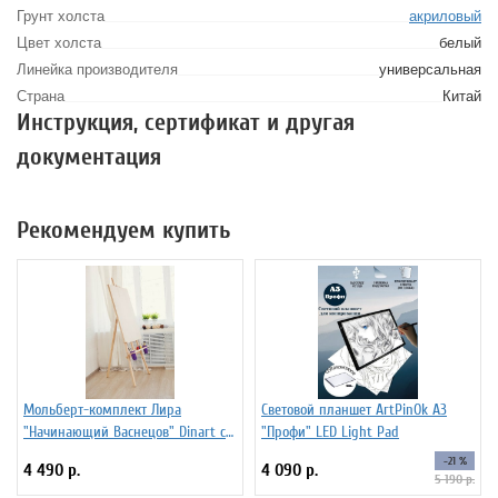
Грунт холста
акриловый
Цвет холста
белый
Линейка производителя
универсальная
Страна
Китай
Инструкция, сертификат и другая
документация
Рекомендуем купить
Мольберт-комплект Лира
Световой планшет ArtPinOk А3
"Начинающий Васнецов" Dinart с
"Профи" LED Light Pad
планшетом 50х70 см и
-21 %
4 490 р.
4 090 р.
стаканчиками
5 190 р.