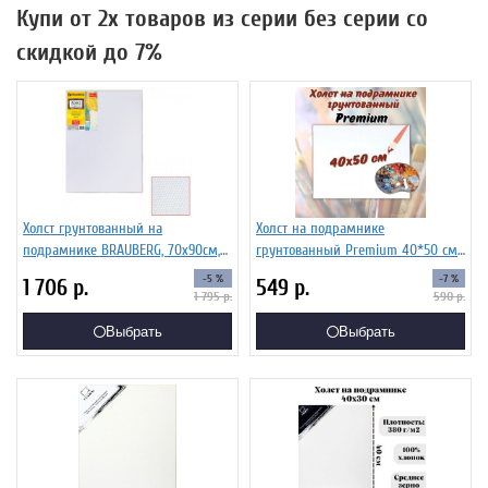
Купи от 2х товаров из серии без серии со
скидкой до 7%
Холст грунтованный на
Холст на подрамнике
подрамнике BRAUBERG, 70х90см,
грунтованный Premium 40*50 см
100% хлопок, крупное зерно 191026
SoulArt
-5 %
-7 %
1 706
р.
549
р.
1 795
р.
590
р.
Выбрать
Выбрать