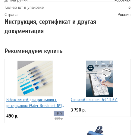
Кол-во шт в упаковке
5
Страна
Россия
Инструкция, сертификат и другая
документация
Рекомендуем купить
Набор кистей для рисования c
Световой планшет А3 "Лайт"
резервуаром Water Brush set №1,
3 790 р.
6 штук
-24 %
490 р.
650 р.