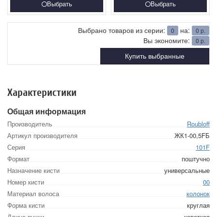
Выбрать
Выбрать
Выбрано товаров из серии:
на:
0
0
р.
Вы экономите:
0
р.
Купить выбранные
Характеристики
Общая информация
Производитель
Roubloff
Артикул производителя
ЖК1-00,5FБ
Серия
101F
Формат
поштучно
Назначение кисти
универсальные
Номер кисти
00
Материал волоса
колонок
Форма кисти
круглая
Длина ручки
короткая