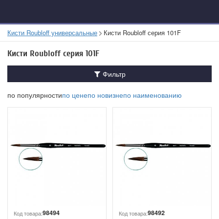
Кисти Roubloff универсальные
Кисти Roubloff серия 101F
Кисти Roubloff серия 101F
Фильтр
по популярности
по цене
по новизне
по наименованию
98494
98492
Код товара:
Код товара: