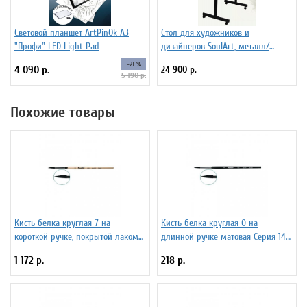
Световой планшет ArtPinOk А3
Стол для художников и
"Профи" LED Light Pad
дизайнеров SoulArt, металл/
стекло 110 х 60 см
-21 %
4 090 р.
24 900 р.
5 190 р.
Похожие товары
Кисть белка круглая 7 на
Кисть белка круглая 0 на
короткой ручке, покрытой лаком
длинной ручке матовая Серия 1417
Серия 1410 ЖБ1-07,00Б
ЖБ1-00,87Б
1 172 р.
218 р.