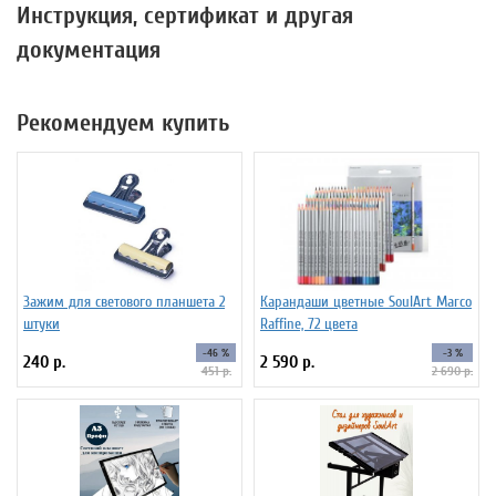
Инструкция, сертификат и другая
документация
Рекомендуем купить
Зажим для светового планшета 2
Карандаши цветные SoulArt Marco
штуки
Raffine, 72 цвета
-46 %
-3 %
240 р.
2 590 р.
451 р.
2 690 р.