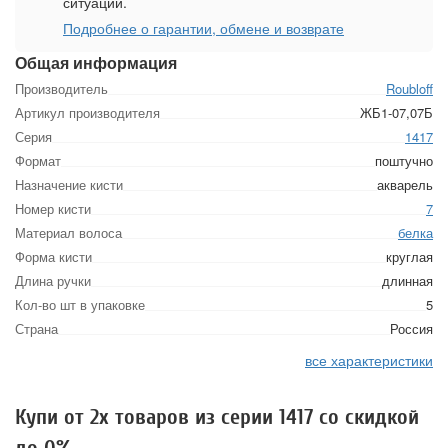
ситуации.
Подробнее о гарантии, обмене и возврате
Общая информация
Производитель
Roubloff
Артикул производителя
ЖБ1-07,07Б
Серия
1417
Формат
поштучно
Назначение кисти
акварель
Номер кисти
7
Материал волоса
белка
Форма кисти
круглая
Длина ручки
длинная
Кол-во шт в упаковке
5
Страна
Россия
все характеристики
Купи от 2х товаров из серии 1417 со скидкой