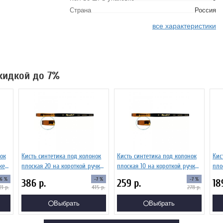
Страна
Россия
все характеристики
скидкой до 7%
ок
Кисть синтетика под колонок
Кисть синтетика под колонок
Кис
ке
плоская 20 на короткой ручке
плоская 10 на короткой ручке
пло
Серия 1S25 ЖS2-20,05Ж
Серия 1S25 ЖS2-10,05Ж
Сер
-6 %
-7 %
-7 %
386
р.
259
р.
18
21
р.
415
р.
278
р.
Выбрать
Выбрать