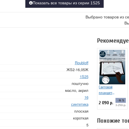
Показать все товары из серии 1S25
Выбрано товаров из с
Вы
Рекомендуе
Roubloff
ЖS2-16,05Ж
1S25
поштучно
Световой
масло, акрил
планшет
16
ArtPinOk А4
-36 %
2 090 р.
синтетика
"Профи+"
3 290 р.
магнитное
плоская
основание
короткая
Похожие то
5