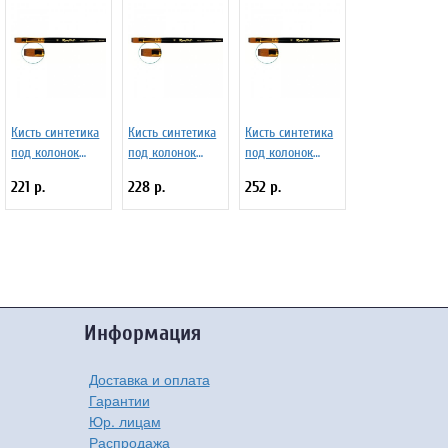
Кисть синтетика
Кисть синтетика
Кисть синтетика
под колонок
под колонок
под колонок
плоская 6 на
плоская 7 на
плоская 8 на
221 р.
228 р.
252 р.
короткой ручке
короткой ручке
короткой ручке
Серия 1S25 ЖS2-
Серия 1S25 ЖS2-
Серия 1S25 ЖS2-
06,05Ж
07,05Ж
08,05Ж
Информация
Доставка и оплата
Гарантии
Юр. лицам
Распродажа