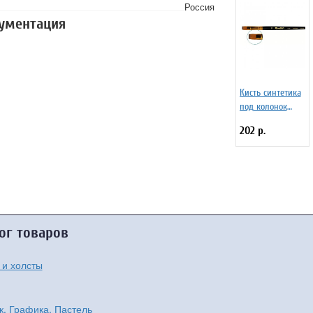
Россия
кументация
Кисть синтетика
под колонок
плоская 4 на
202 р.
короткой ручке
Серия 1S25 ЖS2-
04,05Ж
ог товаров
 и холсты
к, Графика, Пастель