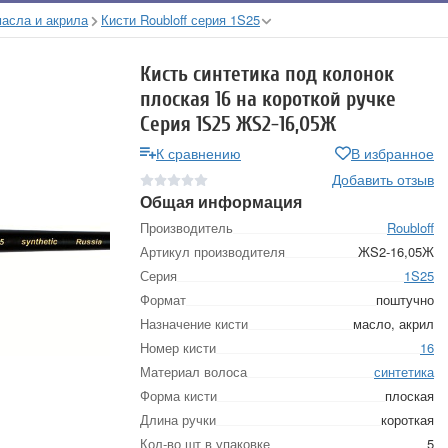
масла и акрила
Кисти Roubloff серия 1S25
Кисть синтетика под колонок
плоская 16 на короткой ручке
Серия 1S25 ЖS2-16,05Ж
К сравнению
В избранное
Добавить отзыв
Общая информация
Производитель
Roubloff
Артикул производителя
ЖS2-16,05Ж
Серия
1S25
Формат
поштучно
Назначение кисти
масло, акрил
Номер кисти
16
Материал волоса
синтетика
Форма кисти
плоская
Длина ручки
короткая
Кол-во шт в упаковке
5