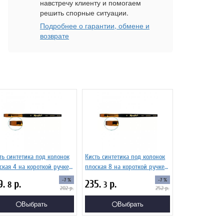
навстречу клиенту и помогаем
решить спорные ситуации.
Подробнее о гарантии, обмене и
возврате
ть синтетика под колонок
Кисть синтетика под колонок
ская 4 на короткой ручке
плоская 8 на короткой ручке
ия 1S25 ЖS2-04,05Ж
Серия 1S25 ЖS2-08,05Ж
-7 %
-7 %
9.
р.
235.
р.
8
3
202
р.
252
р.
Выбрать
Выбрать