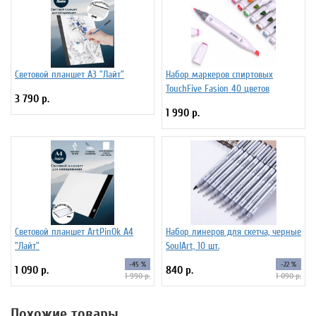
Световой планшет А3 "Лайт"
Набор маркеров спиртовых
TouchFive Fasion 40 цветов
3 790 р.
1 990 р.
Световой планшет ArtPinOk А4
Набор линеров для скетча, черные
"Лайт"
SoulArt, 10 шт.
-45 %
-22 %
1 090 р.
840 р.
1 990 р.
1 090 р.
Похожие товары