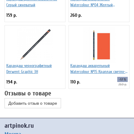
Серый синеватый
Watercolour №04 Желтый
первоцвет
159 р.
260 р.
Карандаш чернографитный
Карандаш акварельный
Derwent Graphic 3H
Watercolour №15 Краплак светло-
оранжевый
-57 %
194 р.
110 р.
260 р.
Отзывы о товаре
Добавить отзыв о товаре
artpinok.ru