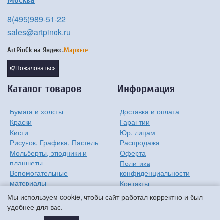
Москва
8(495)989-51-22
sales@artpinok.ru
ArtPinOk на
Яндекс.
Маркете
Пожаловаться
Каталог товаров
Информация
Бумага и холсты
Доставка и оплата
Краски
Гарантии
Кисти
Юр. лицам
Рисунок, Графика, Пастель
Распродажа
Мольберты, этюдники и
Оферта
планшеты
Политика
Вспомогательные
конфиденциальности
материалы
Контакты
Хобби
О компании
Мы используем cookie, чтобы сайт работал корректно и был
Детям
удобнее для вас.
Мастер-классы