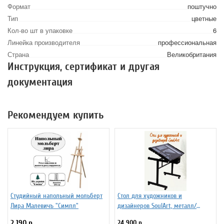
Формат
поштучно
Тип
цветные
Кол-во шт в упаковке
6
Линейка производителя
профессиональная
Страна
Великобритания
Инструкция, сертификат и другая
документация
Рекомендуем купить
Студийный напольный мольберт
Стол для художников и
Лира Малевичъ "Симпл"
дизайнеров SoulArt, металл/
стекло 110 х 60 см
2 190 р.
24 900 р.