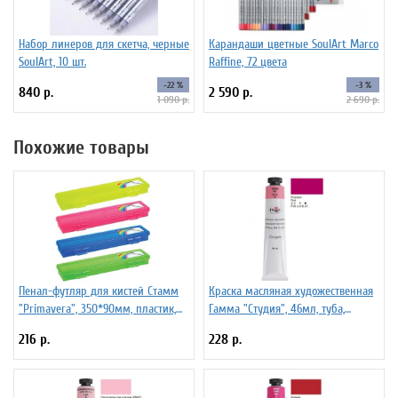
Набор линеров для скетча, черные
Карандаши цветные SoulArt Marco
SoulArt, 10 шт.
Raffine, 72 цвета
-22 %
-3 %
840 р.
2 590 р.
1 090 р.
2 690 р.
Похожие товары
Пенал-футляр для кистей Стамм
Краска масляная художественная
"Primavera", 350*90мм, пластик,
Гамма "Студия", 46мл, туба,
ассорти
розовая
216 р.
228 р.