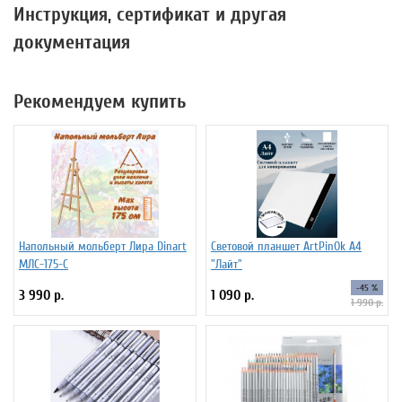
Инструкция, сертификат и другая
документация
Рекомендуем купить
Напольный мольберт Лира Dinart
Световой планшет ArtPinOk А4
МЛС-175-С
"Лайт"
-45 %
3 990 р.
1 090 р.
1 990 р.