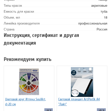
Типы красок
акриловые
Емкость для краски
туба
Объем, мл
18
Линейка производителя
профессиональная
Страна
Россия
Инструкция, сертификат и другая
документация
Рекомендуем купить
Цветовой круг Иттена SoulArt,
Световой планшет ArtPinOk А4
d=20 см
"Лайт"
-14 %
-45 %