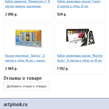
Набор акварели "Ленинград-2" 16
Набор акриловых красок "Сонет"
цветов, кюветы, картонная
12 цветов в тубах 10 мл
коробка
2 096 р.
924 р.
Краски масляные "Ладога", 12
Набор акриловых красок "Мастер-
цветов в тубах 18 мл + масло
Класс", 8 цветов в тубах по 18 мл
льняное 120 мл + 2 кисти
2 969 р.
1 592 р.
Отзывы о товаре
Добавить отзыв о товаре
artpinok.ru