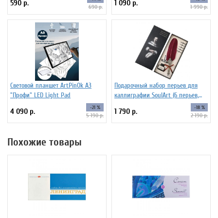
590 р.
1 090 р.
690 р.
1 990 р.
Световой планшет ArtPinOk А3
Подарочный набор перьев для
"Профи" LED Light Pad
каллиграфии SoulArt (6 перьев,
красный)
-21 %
-18 %
4 090 р.
1 790 р.
5 190 р.
2 190 р.
Похожие товары