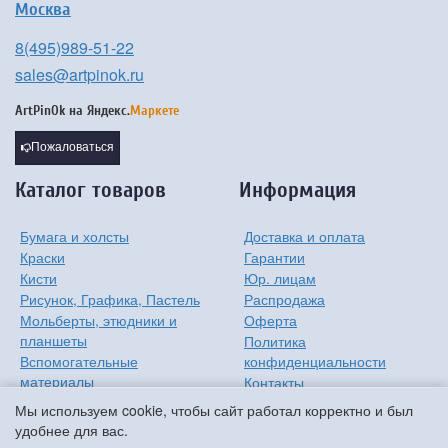
Москва
8(495)989-51-22
sales@artpinok.ru
ArtPinOk на
Яндекс.
Маркете
Пожаловаться
Каталог товаров
Информация
Бумага и холсты
Доставка и оплата
Краски
Гарантии
Кисти
Юр. лицам
Рисунок, Графика, Пастель
Распродажа
Мольберты, этюдники и
Оферта
планшеты
Политика
Вспомогательные
конфиденциальности
материалы
Контакты
Хобби
О компании
Мы используем cookie, чтобы сайт работал корректно и был
Детям
удобнее для вас.
Мастер-классы